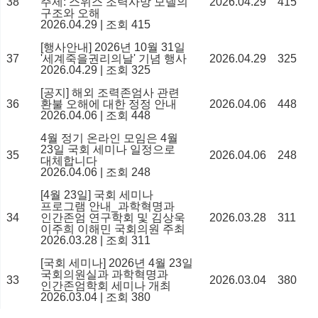
38
주제: 스위스 조력사망 모델의
2026.04.29
415
구조와 오해
2026.04.29
|
조회 415
[행사안내] 2026년 10월 31일
37
'세계죽을권리의날' 기념 행사
2026.04.29
325
2026.04.29
|
조회 325
[공지] 해외 조력존엄사 관련
36
환불 오해에 대한 정정 안내
2026.04.06
448
2026.04.06
|
조회 448
4월 정기 온라인 모임은 4월
23일 국회 세미나 일정으로
35
2026.04.06
248
대체합니다
2026.04.06
|
조회 248
[4월 23일] 국회 세미나
프로그램 안내_과학혁명과
34
인간존엄 연구학회 및 김상욱
2026.03.28
311
이주희 이해민 국회의원 주최
2026.03.28
|
조회 311
[국회 세미나] 2026년 4월 23일
국회의원실과 과학혁명과
33
2026.03.04
380
인간존엄학회 세미나 개최
2026.03.04
|
조회 380