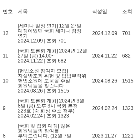
번호
제목
작성일
조회
[세미나 일정 연기] 12월 27일
예정이었던 국회 세미나 잠정
12
2024.12.09
701
연기
2024.12.09
|
조회 701
[국회 토론회 개최] 2024년 12월
11
27일 (금) 14:00~
2024.11.22
682
2024.11.22
|
조회 682
[헌법소원 참여자 모집]
자살방조죄 위헌 및 입법부작위
10
헌법소원에 도움을 주실
2024.08.26
1515
회원님들을 찾습니다
2024.08.26
|
조회 1515
[국회 토론회 개최] 2024년 3월
8일 (금) 오후 3시 국회 본청
9
2024.02.24
1323
223호 (줌 화상 주소 첨부)
2024.02.24
|
조회 1323
[국회 앞 집회 예정] 많은
회원님들의 참여를
8
부탁드립니다. (12월 7일
2023.11.27
1221