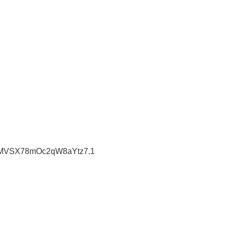
5uMVSX78mOc2qW8aYtz7.1