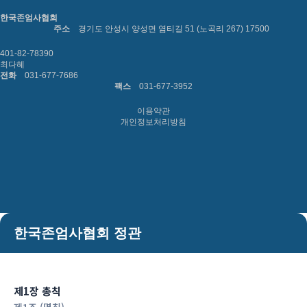
한국존엄사협회
주소
경기도 안성시 양성면 염티길 51 (노곡리 267) 17500
401-82-78390
최다혜
전화
031-677-7686
팩스
031-677-3952
이용약관
개인정보처리방침
한국존엄사협회 정관
제1장 총칙