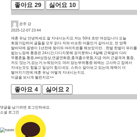
좋아요
29
싫어요
10
은주 강
2025-12-07 23:44
재훈 유님 안녕하세요.잘 지내시는지요.저는 50대 초반 여성입니다.오늘
회원가입하여 글들을 모두 읽다 저와 비슷한 아픔인거 같아서요. 전 양쪽
발바닥에 질병이 1년전에 찾아와 여러치료를 해보았지만. . 한발 한발이 유리를
밟는느낌에 통증은 24시간,디디지못해 걷지못하니 4달째 근육말라 다리
무릎흔들.통증,mri상정상,연골연화증,충격흡수못함,지금 여러 근골격계 통증,
저도 앉는거,걷는거,누워있어도 여러 닫는부위통증.밖에는 고사하고 집에서
지내는것도 힘들고 일상이 힘드네요. 스위스 알아보고 있는데.체력이 더
떨어지기전에.재훈 유님 어떻게 지내시는지요.
이글을 보시게 될런지요>>
좋아요
4
싫어요
2
댓글을 남기려면
로그인
하세요.
소셜 로그인