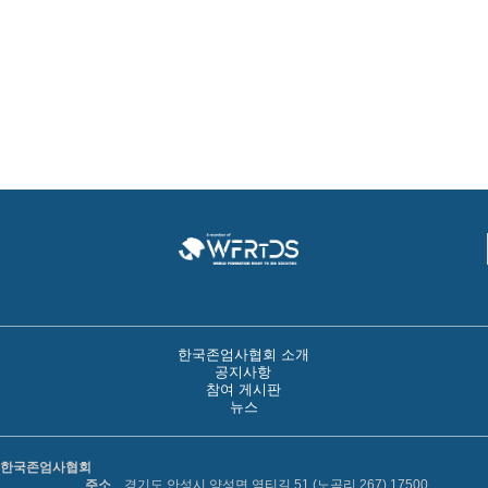
한국존엄사협회 소개
공지사항
참여 게시판
뉴스
한국존엄사협회
주소
경기도 안성시 양성면 염티길 51 (노곡리 267) 17500