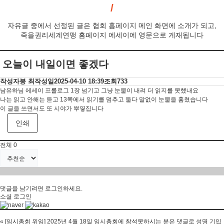
자유글 중에서 선정된 글은 협회 홈페이지 메인 화면에 소개가 되고,
죽을권리세계연맹 홈페이지 에세이에 영문으로 게재됩니다
오늘이 내일이면 좋겠다
작성자
봉 최
작성일
2025-04-10 18:39
조회
733
남유하님 에세이 프롤로그 1장 넘기고 그냥 눈물이 내려 더 읽지를 못했내요
나는 읽고 안해는 듣고 13쪽에서 읽기를 멈추고 둘다 말없이 눈물을 훔쳤습니다
이 글을 쓰면서도 또 시야가 뿌옇집니다
인쇄
전체
0
댓글을 남기려면
로그인
하세요.
소셜 로그인
«
[임시총회 위임] 2025년 4월 18일 임시총회에 참석못하시는 분은 댓글로 성명 기입