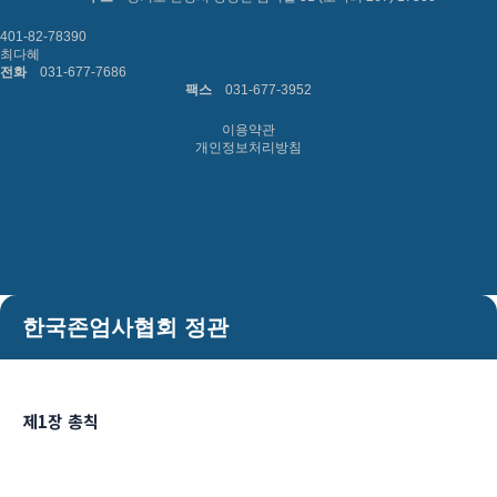
401-82-78390
최다혜
전화
031-677-7686
팩스
031-677-3952
이용약관
개인정보처리방침
한국존엄사협회 정관
제1장 총칙
제1조 (명칭)
① 본 단체의 명칭은 비영리단체 한국존엄사협회라 한다.
② 본 단체의 영문표기는 Korea Association of Right to