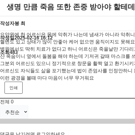
생명 만큼 죽음 또한 존중 받아야 할테데
작성자
봉 최
요양원에 한 어르신은 몸에 악취가 나는데 냄새가 아니라 악취
작성일
2025-02-16 16:12
혈변도 있고 상태가 많이 안좋아 케어 없으면 움직이지도 못해요
병원에서도 딱히 치료가 없다고 하니 어르신은 죽을날만 기다리
조회
483
산 목숨이니 옆에서 돌봄을 해야 하는데 기저귀 갈때 마스크를 
그분외 어르신도 있으니 정기적으로 창문을 활짝 열고 환기시키
어르신도 자식들도 삶을 포기했는데 법이 존엄사를 인정안하니
이런 광경을 볼때 마다 마음이 너무 무거워요
인쇄
전체
0
댓글을 남기려면
로그인
하세요.