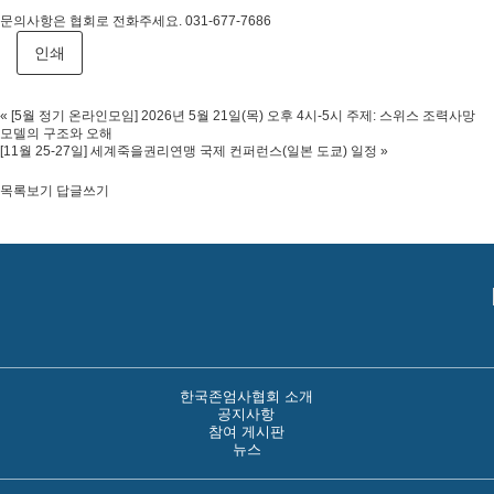
문의사항은 협회로 전화주세요. 031-677-7686
인쇄
«
[5월 정기 온라인모임] 2026년 5월 21일(목) 오후 4시-5시 주제: 스위스 조력사망
모델의 구조와 오해
[11월 25-27일] 세계죽을권리연맹 국제 컨퍼런스(일본 도쿄) 일정
»
목록보기
답글쓰기
한국존엄사협회 소개
공지사항
참여 게시판
뉴스