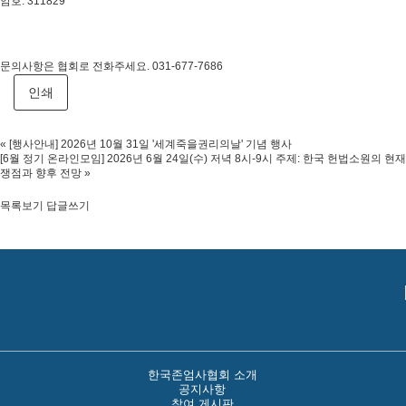
암호: 311829
문의사항은 협회로 전화주세요. 031-677-7686
인쇄
«
[행사안내] 2026년 10월 31일 '세계죽을권리의날' 기념 행사
[6월 정기 온라인모임] 2026년 6월 24일(수) 저녁 8시-9시 주제: 한국 헌법소원의 현재
쟁점과 향후 전망
»
목록보기
답글쓰기
한국존엄사협회 소개
공지사항
참여 게시판