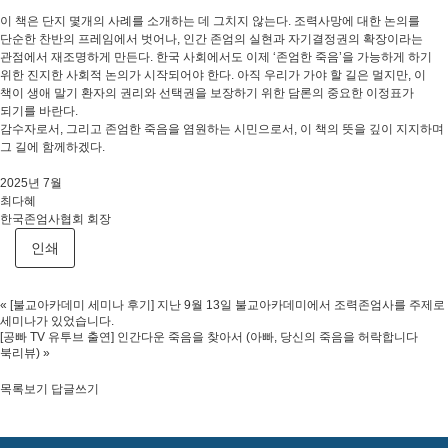
이 책은 단지 몇개의 사례를 소개하는 데 그치지 않는다. 조력사망에 대한 논의를
단순한 찬반의 프레임에서 벗어나, 인간 존엄의 실현과 자기결정권의 확장이라는
관점에서 재조명하게 만든다. 한국 사회에서도 이제 ‘존엄한 죽음’을 가능하게 하기
위한 진지한 사회적 논의가 시작되어야 한다. 아직 우리가 가야 할 길은 멀지만, 이
책이 생애 말기 환자의 권리와 선택권을 보장하기 위한 담론의 중요한 이정표가
되기를 바란다.
감수자로서, 그리고 존엄한 죽음을 염원하는 시민으로서, 이 책의 뜻을 깊이 지지하며
그 길에 함께하겠다.
2025년 7월
최다혜
한국존엄사협회 회장
인쇄
«
[불교아카데미 세미나 후기] 지난 9월 13일 불교아카데미에서 조력존엄사를 주제로
세미나가 있었습니다.
[공빠 TV 유투브 출연] 인간다운 죽음을 찾아서 (아빠, 당신의 죽음을 허락합니다
북리뷰)
»
목록보기
답글쓰기