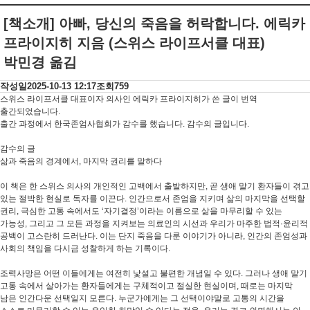
[책소개] 아빠, 당신의 죽음을 허락합니다. 에릭카
프라이지히 지음 (스위스 라이프서클 대표)
박민경 옮김
작성일
2025-10-13 12:17
조회
759
스위스 라이프서클 대표이자 의사인 에릭카 프라이지히가 쓴 글이 번역
출간되었습니다.
출간 과정에서 한국존엄사협회가 감수를 했습니다. 감수의 글입니다.
감수의 글
삶과 죽음의 경계에서, 마지막 권리를 말하다
이 책은 한 스위스 의사의 개인적인 고백에서 출발하지만, 곧 생애 말기 환자들이 겪고
있는 절박한 현실로 독자를 이끈다. 인간으로서 존엄을 지키며 삶의 마지막을 선택할
권리, 극심한 고통 속에서도 ‘자기결정’이라는 이름으로 삶을 마무리할 수 있는
가능성, 그리고 그 모든 과정을 지켜보는 의료인의 시선과 우리가 마주한 법적·윤리적
공백이 고스란히 드러난다. 이는 단지 죽음을 다룬 이야기가 아니라, 인간의 존엄성과
사회의 책임을 다시금 성찰하게 하는 기록이다.
조력사망은 어떤 이들에게는 여전히 낯설고 불편한 개념일 수 있다. 그러나 생애 말기
고통 속에서 살아가는 환자들에게는 구체적이고 절실한 현실이며, 때로는 마지막
남은 인간다운 선택일지 모른다. 누군가에게는 그 선택이야말로 고통의 시간을