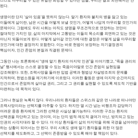
스스로 마무리할 수 있는 유일한 희망일 수 있다는 점을, 우리는 결코 외면해서는 안
된다.
생명이란 단지 ‘살아 있음’을 뜻하지 않는다. 말기 환자와 불치의 병을 앓고 있는
이들에게 삶이란, 남은 시간을 어떻게 보낼 것인가, 어떻게 나답게 마무리할 것인가의
문제이다. 그럼에도 우리 사회는 아직도 생명을 무조건적으로 연장하는 것만이
절대적인 가치인 양, 삶의 마지막에서 고통받는 이들의 목소리를 외면하고 있는 것은
아닌지 되돌아보게 된다. 어떻게 살아갈 것인가에 대한 결정은 어떻게 삶을 마무리할
것인가에 대한 결정까지 포함한다. 이는 바로 헌법이 보장하는 자기결정권의
핵심이자, 인간 존엄의 본질과 직결된 문제다.
그동안 나는 토론회에서 “생애 말기 환자의 마지막 인권”을 이야기했고, “죽을 권리의
날” 행사에서는 스스로 결정할 수 있는 죽음이야말로 인간 존엄의 실현임을
강조해왔다. 또한, 조력사망을 둘러싼 입법 공백과 형법상 자살방조죄의 문제를
지적하며, 헌법소원을 제기하기에 이르렀다. 이러한 활동은 생애 마지막 순간까지도
인간으로서 존엄하게 살아갈 권리, 그리고 그 권리를 실현할 수 있도록 제도적 기반을
마련하는 데 목적이 있다.
그러나 현실은 녹록지 않다. 우리나라의 환자들은 스위스와 같은 먼 나라로 떠나야만
조력사망이라는 선택지를 마주할 수 있다. 하지만 열 시간 넘는 비행조차 감당하기
어려운 중증 환자에게 그러한 선택은 사실상 불가능하다. 이러한 구조는 환자의
선택권을 차단하고 있는 것이며, 이는 단지 법적·제도적 결여가 아닌, 방치되고 있는
인권의 사각지대라 할 수 있다. 더 이상 환자들이 삶의 마지막을 위해 국경을 넘어야만
하는 상황이 되어서는 안 된다. 우리 사회도 생애 말기 환자들을 위한 더 많은
선택지를 제도화하고, 그 선택이 존중받을 수 있도록 해야 할 책임이 있다.