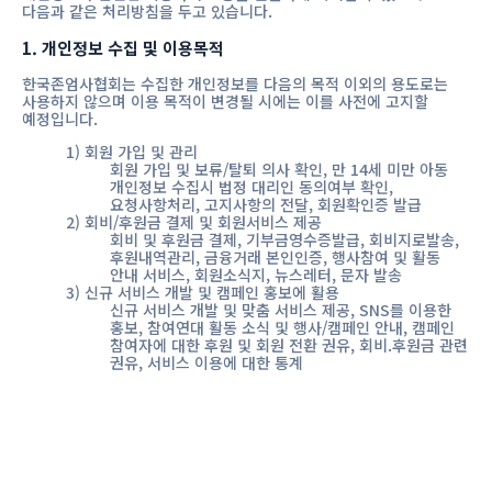
1. 평생회원 및 정회원은 총회를 통하여 본 단체의 운영에
다음과 같은 처리방침을 두고 있습니다.
참여할 권리를 가진다.
2. 평생회원 및 정회원은 단체의 자료 및 출판물을 제공 받을 수
1. 개인정보 수집 및 이용목적
있다.
3. 일반회원은 본 단체의 홈페이지를 통하여 단체의 자료 및
한국존엄사협회는 수집한 개인정보를 다음의 목적 이외의 용도로는
출판물을 제공 받을 수 있다.
사용하지 않으며 이용 목적이 변경될 시에는 이를 사전에 고지할
예정입니다.
제7조 (회원의 탈퇴 및 제명)
1) 회원 가입 및 관리
1. 회원은 본인의 의사에 따라 자유롭게 탈퇴할 수 있다.
회원 가입 및 보류/탈퇴 의사 확인, 만 14세 미만 아동
2. 회원이 다음 각호의 사유에 해당될 경우에는 이사회의
개인정보 수집시 법정 대리인 동의여부 확인,
의결을 거쳐 제명하거나 일반회원으로 전환할 수 있다.
요청사항처리, 고지사항의 전달, 회원확인증 발급
① 본회의 명예를 손상시키고 목적수행에 지장을 초래한
2) 회비/후원금 결제 및 회원서비스 제공
경우
회비 및 후원금 결제, 기부금영수증발급, 회비지로발송,
② 1년 이상 회원의 의무를 준수하지 않는 자
후원내역관리, 금융거래 본인인증, 행사참여 및 활동
3. 탈퇴 및 제명으로 인하여 회원의 자격을 상실하는 경우, 이미
안내 서비스, 회원소식지, 뉴스레터, 문자 발송
납부한 회비 등에 대한 권리를 요구할 수 없다.
3) 신규 서비스 개발 및 캠페인 홍보에 활용
신규 서비스 개발 및 맞춤 서비스 제공, SNS를 이용한
제3장 임원
홍보, 참여연대 활동 소식 및 행사/캠페인 안내, 캠페인
참여자에 대한 후원 및 회원 전환 권유, 회비.후원금 관련
제8조 (임원의 구성) 본 단체는 다음의 임원을 둔다.
권유, 서비스 이용에 대한 통계
1. 협회장
2. 개인정보 수집항목 및 수집방법
2. 명예회장
3. 이사
한국존엄사협회는 회원가입, 후원금 결제, 뉴스레터 발송, 활동소식
안내 등 각종 서비스 제공을 위해 최초 신청 시 아래와 같은 개인정보를
제9조 (임원의 선임)
수집하고 있습니다.