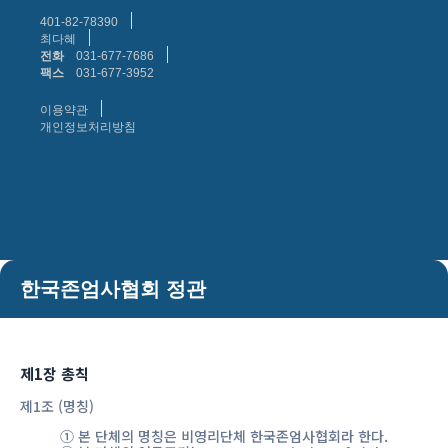
401-82-78390
최다혜
전화
031-677-7686
팩스
031-677-3952
이용약관
개인정보처리방침
한국존엄사협회 정관
제1장 총칙
제1조 (명칭)
① 본 단체의 명칭은 비영리단체 한국존엄사협회라 한다.