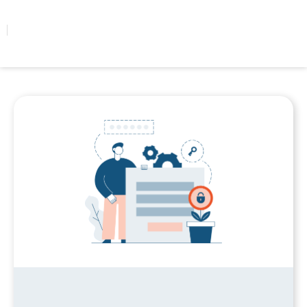
콘텐츠로
건너뛰기