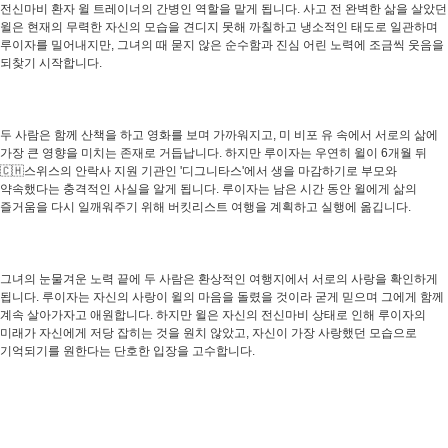
전신마비 환자 윌 트레이너의 간병인 역할을 맡게 됩니다. 사고 전 완벽한 삶을 살았던
윌은 현재의 무력한 자신의 모습을 견디지 못해 까칠하고 냉소적인 태도로 일관하며
루이자를 밀어내지만, 그녀의 때 묻지 않은 순수함과 진심 어린 노력에 조금씩 웃음을
되찾기 시작합니다.
두 사람은 함께 산책을 하고 영화를 보며 가까워지고, 미 비포 유 속에서 서로의 삶에
가장 큰 영향을 미치는 존재로 거듭납니다. 하지만 루이자는 우연히 윌이 6개월 뒤
🇨🇭스위스의 안락사 지원 기관인 '디그니타스'에서 생을 마감하기로 부모와
약속했다는 충격적인 사실을 알게 됩니다. 루이자는 남은 시간 동안 윌에게 삶의
즐거움을 다시 일깨워주기 위해 버킷리스트 여행을 계획하고 실행에 옮깁니다.
그녀의 눈물겨운 노력 끝에 두 사람은 환상적인 여행지에서 서로의 사랑을 확인하게
됩니다. 루이자는 자신의 사랑이 윌의 마음을 돌렸을 것이라 굳게 믿으며 그에게 함께
계속 살아가자고 애원합니다. 하지만 윌은 자신의 전신마비 상태로 인해 루이자의
미래가 자신에게 저당 잡히는 것을 원치 않았고, 자신이 가장 사랑했던 모습으로
기억되기를 원한다는 단호한 입장을 고수합니다.