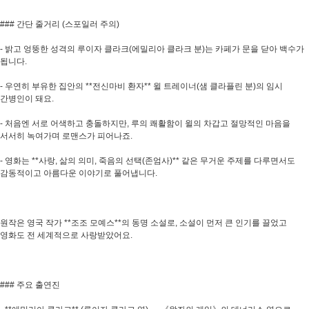
### 간단 줄거리 (스포일러 주의)
- 밝고 엉뚱한 성격의 루이자 클라크(에밀리아 클라크 분)는 카페가 문을 닫아 백수가
됩니다.
- 우연히 부유한 집안의 **전신마비 환자** 윌 트레이너(샘 클라플린 분)의 임시
간병인이 돼요.
- 처음엔 서로 어색하고 충돌하지만, 루의 쾌활함이 윌의 차갑고 절망적인 마음을
서서히 녹여가며 로맨스가 피어나죠.
- 영화는 **사랑, 삶의 의미, 죽음의 선택(존엄사)** 같은 무거운 주제를 다루면서도
감동적이고 아름다운 이야기로 풀어냅니다.
원작은 영국 작가 **조조 모예스**의 동명 소설로, 소설이 먼저 큰 인기를 끌었고
영화도 전 세계적으로 사랑받았어요.
### 주요 출연진