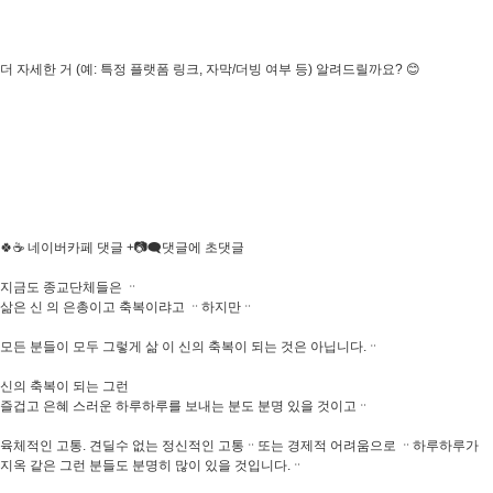
더 자세한 거 (예: 특정 플랫폼 링크, 자막/더빙 여부 등) 알려드릴까요? 😊
🍀☕️ 네이버카페 댓글 +📷🗨댓글에 초댓글
지금도 종교단체들은 ᆢ
삶은 신 의 은총이고 축복이랴고 ᆢ하지만ᆢ
모든 분들이 모두 그렇게 삶 이 신의 축복이 되는 것은 아닙니다.ᆢ
신의 축복이 되는 그런
즐겁고 은혜 스러운 하루하루를 보내는 분도 분명 있을 것이고ᆢ
육체적인 고통. 견딜수 없는 정신적인 고통ᆢ또는 경제적 어려움으로 ᆢ하루하루가
지옥 같은 그런 분들도 분명히 많이 있을 것입니다.ᆢ