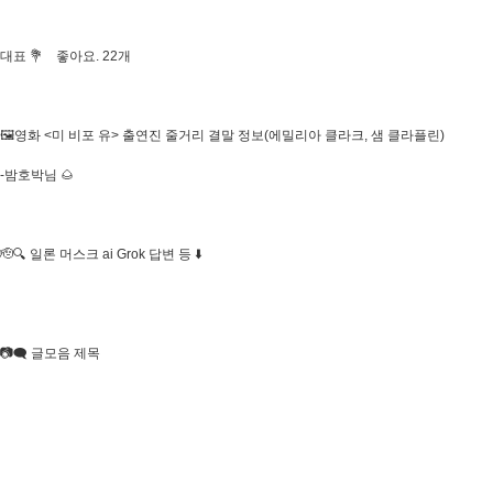
대표 💐 좋아요. 22개
🖼영화 <미 비포 유> 출연진 줄거리 결말 정보(에밀리아 클라크, 샘 클라플린)
-밤호박님 🌰
🫡🔍 일론 머스크 ai Grok 답변 등 ⬇️
​📷🗨 글모음 제목