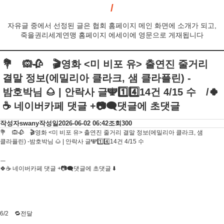
자유글 중에서 선정된 글은 협회 홈페이지 메인 화면에 소개가 되고,
죽을권리세계연맹 홈페이지 에세이에 영문으로 게재됩니다
💐 🙉🥀 🎬영화 <미 비포 유> 출연진 줄거리
결말 정보(에밀리아 클라크, 샘 클라플린) -
밤호박님 🌰 | 안락사 글🕎1️⃣4️⃣14건 4/15 수 /🍀
☕️ 네이버카페 댓글 +📷🗨댓글에 초댓글
작성자
swany
작성일
2026-06-02 06:42
조회
300
💐 🙉🥀 🎬영화 <미 비포 유> 출연진 줄거리 결말 정보(에밀리아 클라크, 샘
클라플린) -밤호박님 🌰 | 안락사 글🕎1️⃣4️⃣14건 4/15 수
ㅡ
🍀☕️ 네이버카페 댓글 +📷🗨댓글에 초댓글 ⬇️
6/2 🔁전달