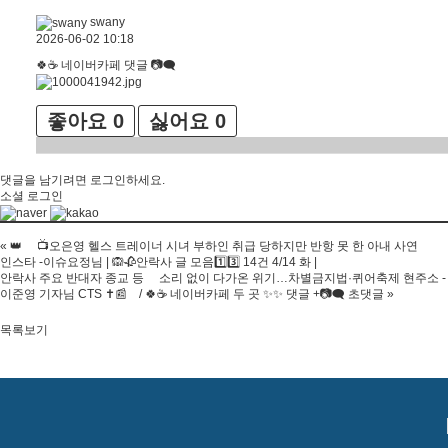
swany
2026-06-02 10:18
🍀☕️ 네이버카페 댓글 📷🗨
좋아요
0
싫어요
0
댓글을 남기려면
로그인
하세요.
소셜 로그인
«
👑 📺오은영 헬스 트레이너 시녀 부하인 취급 당하지만 반항 못 한 아내 사연
인스타 -이슈요정님 | 🙉🥀안락사 글 모음1️⃣3️⃣ 14건 4/14 화 |
안락사 주요 반대자 종교 등 소리 없이 다가온 위기…차별금지법·퀴어축제 현주소 -
이준영 기자님 CTS ✝️📰 / 🍀☕️ 네이버카페 두 곳 ✨️✨️ 댓글 +📷🗨 초댓글
»
목록보기