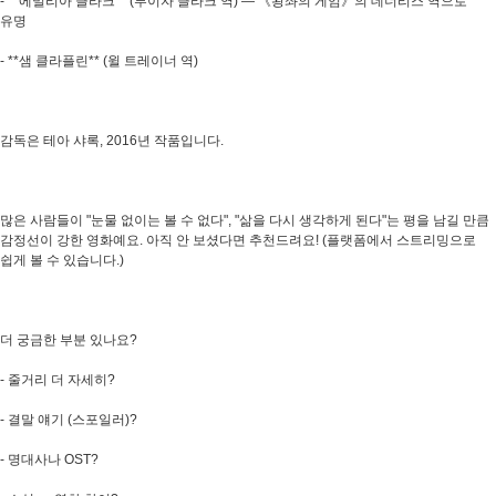
- **에밀리아 클라크** (루이자 클라크 역) — 《왕좌의 게임》의 데너리스 역으로
유명
- **샘 클라플린** (윌 트레이너 역)
감독은 테아 샤록, 2016년 작품입니다.
많은 사람들이 "눈물 없이는 볼 수 없다", "삶을 다시 생각하게 된다"는 평을 남길 만큼
감정선이 강한 영화예요. 아직 안 보셨다면 추천드려요! (플랫폼에서 스트리밍으로
쉽게 볼 수 있습니다.)
더 궁금한 부분 있나요?
- 줄거리 더 자세히?
- 결말 얘기 (스포일러)?
- 명대사나 OST?