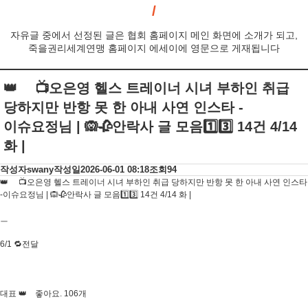
자유글 중에서 선정된 글은 협회 홈페이지 메인 화면에 소개가 되고,
죽을권리세계연맹 홈페이지 에세이에 영문으로 게재됩니다
👑 📺오은영 헬스 트레이너 시녀 부하인 취급
당하지만 반항 못 한 아내 사연 인스타 -
이슈요정님 | 🙉🥀안락사 글 모음1️⃣3️⃣ 14건 4/14
화 |
작성자
swany
작성일
2026-06-01 08:18
조회
94
👑 📺오은영 헬스 트레이너 시녀 부하인 취급 당하지만 반항 못 한 아내 사연 인스타
-이슈요정님 | 🙉🥀안락사 글 모음1️⃣3️⃣ 14건 4/14 화 |
ㅡ
6/1 🔁전달
대표 👑 좋아요. 106개