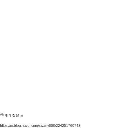
🫡 제가 찾은 글
https://m.blog.naver.com/swany080/224251760748