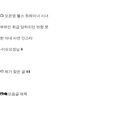
📺 오은영 헬스 트레이너 시녀
부하인 취급 당하지만 반항 못
한 아내 사연 인스타
-이슈요정님 ⬇️
🫡 제가 찾은 글 ⬇️⬇️
📷🗨모음글 제목