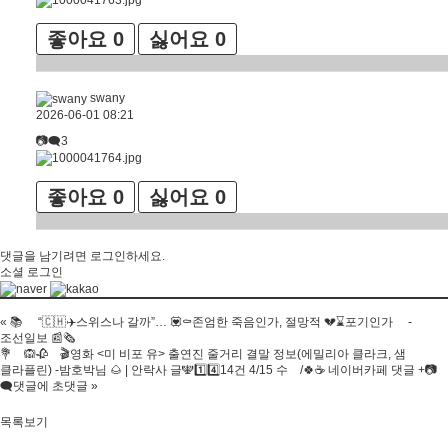
좋아요
0
싫어요
0
swany
2026-06-01 08:21
📷🗨3
좋아요
0
싫어요
0
댓글을 남기려면
로그인
하세요.
소셜 로그인
«
📚 “🇨🇭✈️스위스나 갈까”… 💟⚰️존엄한 죽음인가, 절망적 💔⌛️포기인가 -
조선일보 📰🗞
💐 🙉🥀 🎬영화 <미 비포 유> 출연진 줄거리 결말 정보(에밀리아 클라크, 샘
클라플린) -밤호박님 🌰 | 안락사 글🕎1️⃣4️⃣14건 4/15 수 /🍀☕️ 네이버카페 댓글 +📷
🗨댓글에 초댓글
»
목록보기