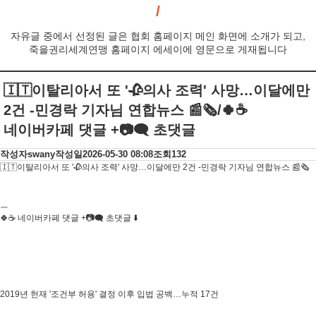
자유글 중에서 선정된 글은 협회 홈페이지 메인 화면에 소개가 되고,
죽을권리세계연맹 홈페이지 에세이에 영문으로 게재됩니다
🇮🇹이탈리아서 또 '🥀의사 조력' 사망…이달에만
2건 -민경락 기자님 연합뉴스 📰🗞/🍀☕️
네이버카페 댓글 +📷🗨 초댓글
작성자
swany
작성일
2026-05-30 08:08
조회
132
🇮🇹이탈리아서 또 '🥀의사 조력' 사망…이달에만 2건 -민경락 기자님 연합뉴스 📰🗞
ㅡ
🍀☕️ 네이버카페 댓글 +📷🗨 초댓글 ⬇️
2019년 헌재 '조건부 허용' 결정 이후 입법 공백…누적 17건