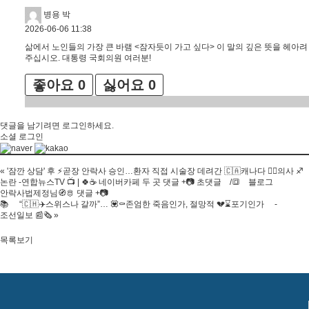
병용 박
2026-06-06 11:38
삶에서 노인들의 가장 큰 바램 <잠자듯이 가고 싶다> 이 말의 깊은 뜻을 헤아려
주십시오. 대통령 국회의원 여러분!
좋아요
0
싫어요
0
댓글을 남기려면
로그인
하세요.
소셜 로그인
«
'잠깐 상담' 후 ⚡️곧장 안락사 승인…환자 직접 시술장 데려간 🇨🇦캐나다 👨‍⚕️의사 ♐️
논란 -연합뉴스TV 📺 | 🍀☕️ 네이버카페 두 곳 댓글 +📷 초댓글 /🔳 블로그
안락사법제정님🧭🫅 댓글 +📷
📚 “🇨🇭✈️스위스나 갈까”… 💟⚰️존엄한 죽음인가, 절망적 💔⌛️포기인가 -
조선일보 📰🗞
»
목록보기