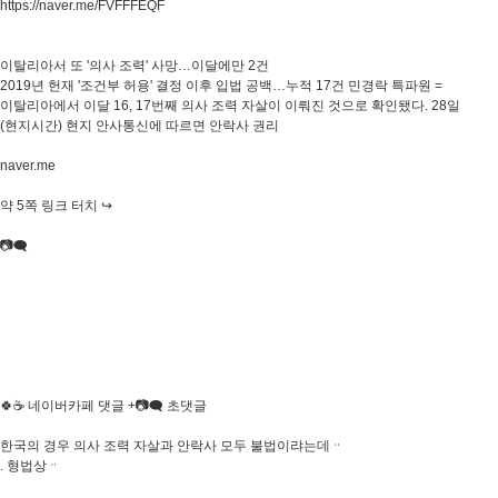
https://naver.me/FVFFFEQF
이탈리아서 또 '의사 조력' 사망…이달에만 2건
2019년 헌재 '조건부 허용' 결정 이후 입법 공백…누적 17건 민경락 특파원 =
이탈리아에서 이달 16, 17번째 의사 조력 자살이 이뤄진 것으로 확인됐다. 28일
(현지시간) 현지 안사통신에 따르면 안락사 권리
naver.me
약 5쪽 링크 터치 ↪️
📷🗨
🍀☕️ 네이버카페 댓글 +📷🗨 초댓글
한국의 경우 의사 조력 자살과 안락사 모두 불법이랴는데ᆢ
. 형법상ᆢ