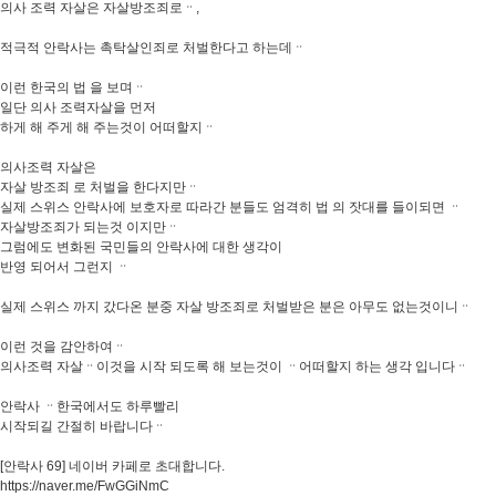
의사 조력 자살은 자살방조죄로ᆢ,
적극적 안락사는 촉탁살인죄로 처벌한다고 하는데ᆢ
이런 한국의 법 을 보며ᆢ
일단 의사 조력자살을 먼저
하게 해 주게 해 주는것이 어떠할지ᆢ
의사조력 자살은
자살 방조죄 로 처벌을 한다지만ᆢ
실제 스위스 안락사에 보호자로 따라간 분들도 엄격히 법 의 잣대를 들이되면 ᆢ
자살방조죄가 되는것 이지만ᆢ
그럼에도 변화된 국민들의 안락사에 대한 생각이
반영 되어서 그런지 ᆢ
실제 스위스 까지 갔다온 분중 자살 방조죄로 처벌받은 분은 아무도 없는것이니ᆢ
이런 것을 감안하여ᆢ
의사조력 자살ᆢ이것을 시작 되도록 해 보는것이 ᆢ어떠할지 하는 생각 입니다ᆢ
안락사 ᆢ한국에서도 하루빨리
시작되길 간절히 바랍니다ᆢ
[안락사 69] 네이버 카페로 초대합니다.
https://naver.me/FwGGiNmC