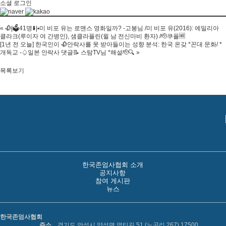
소셜 로그인
«
🥀|🗳41명⬇️|▪️미 비포 유는 로맨스 영화일까? -고봉님 /미 비포 유(2016): 에밀리아
클라크(루이자 여 간병인), 샘클라플린(윌 남 전신마비 환자) /🫡쿠플🆓
[1년 전 오늘] 한국인이 🥀안락사를 못 받아들이는 성향 분석: 한국 온갖 *꼰대 문화/ *
개독교 -♤일본 안락사 댓글📝 스탐TV님 *해설🫡🔍
»
목록보기
한국존엄사협회 소개
공지사항
참여 게시판
뉴스
한국존엄사협회
주소
경기도 안성시 양성면 염티길 51 (노곡리 267) 17500