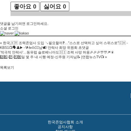
좋아요
0
싫어요
0
댓글을 남기려면
로그인
하세요.
소셜 로그인
«
한국,🇰🇷 조력존엄사 도입 ↘️필요할까❓️…"스스로 선택하고 싶어 스위스로"🇨🇭 -
KBS1📺🗣👤▶️ -🔰☕️🙍🙍‍♀️님🕊/ 안락사 희망 위원회 초댓글
'적극적 안락사'…동유럽 슬로베니아도🇸🇮 조력 사망 허용🎉🎉🎉🎊🎊🎆🎇
2️⃣5️⃣-7️⃣-1️⃣9️⃣일 몇 주 내 시행 예정-신주원 기자님📝 |연합뉴스TV📺
»
목록보기
한국존엄사협회 소개
공지사항