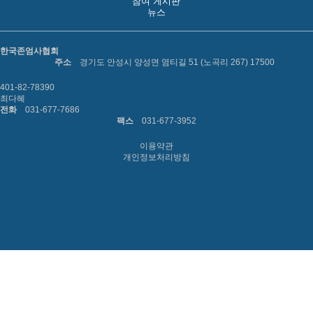
참여 게시판
뉴스
한국존엄사협회
주소
경기도 안성시 양성면 염티길 51 (노곡리 267) 17500
401-82-78390
최다혜
전화
031-677-7686
팩스
031-677-3952
이용약관
개인정보처리방침