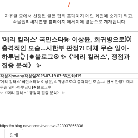
자유글 중에서 선정된 글은 협회 홈페이지 메인 화면에 소개가 되고,
죽을권리세계연맹 홈페이지 에세이에 영문으로 게재됩니다
'메리 킬러스' 국민스타💫 이상윤, 희귀병으로💥
충격적인 모습...시한부 판정?! 대체 무슨 일이-
하루님👆 |🍀블로그☮️ ✨️《'메리 킬러스', 쟁점과
집중 분석》 ✨
작성자
swany
작성일
2025-07-19 07:56
조회
419
'메리 킬러스' 국민스타💫 이상윤, 희귀병으로💥 충격적인 모습...시한부 판정?! 대체
무슨 일이-하루님👆 |🍀블로그☮️
✨️《'메리 킬러스', 쟁점과 집중 분석》 ✨
https://m.blog.naver.com/ovonews/223937855836
인쇄