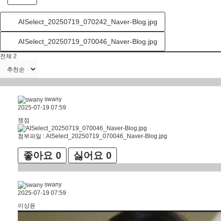
AISelect_20250719_070242_Naver-Blog.jpg
AISelect_20250719_070046_Naver-Blog.jpg
전체
2
swany
2025-07-19 07:59
쟁점
첨부파일 :
AISelect_20250719_070046_Naver-Blog.jpg
좋아요
0
싫어요
0
swany
2025-07-19 07:59
이상윤