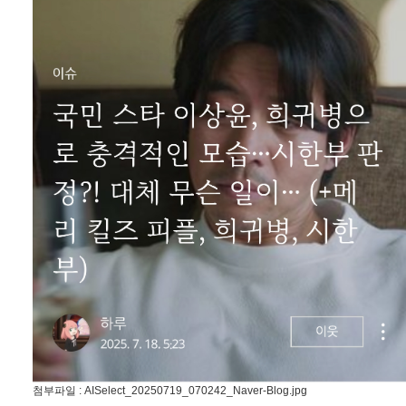
첨부파일 :
AISelect_20250719_070242_Naver-Blog.jpg