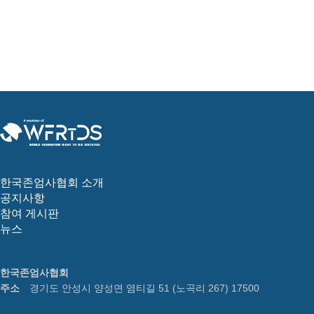
한국존엄사협회 소개
공지사항
참여 게시판
뉴스
한국존엄사협회
주소
경기도 안성시 양성면 염티길 51 (노곡리 267) 17500