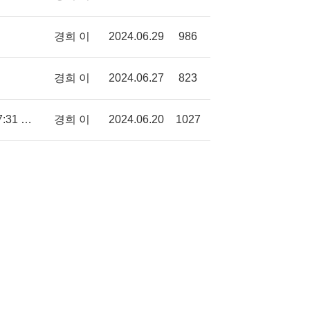
경희 이
2024.06.29
986
경희 이
2024.06.27
823
[단독]안규백 의원, 조력존엄사법 제정안 발의…입법부 공론화 시작 입력2024.06.20. 오후 5:48 수정2024.06.20. 오후 7:31 신융아 기자 호스피스 등과 분리해 별도 법 논의
경희 이
2024.06.20
1027