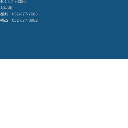
401-82-78390
최다혜
전화
031-677-7686
팩스
031-677-3952
한국존엄사협회 정관
제1장 총칙
제1조 (명칭)
① 본 단체의 명칭은 비영리단체 한국존엄사협회라 한다.
② 본 단체의 영문표기는 Korea Association of Right to Di
제2조 (목적) 본 단체는 존엄사 및 이와 관련한 기본권에 대한 올바른 