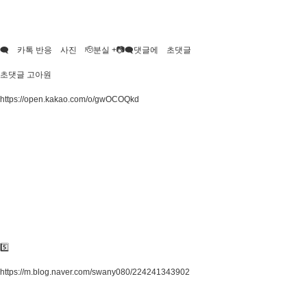
🗨 카톡 반응 사진 🫡분실 +📷🗨댓글에 초댓글
초댓글 고아원
https://open.kakao.com/o/gwOCOQkd​
5️⃣
https://m.blog.naver.com/swany080/224241343902