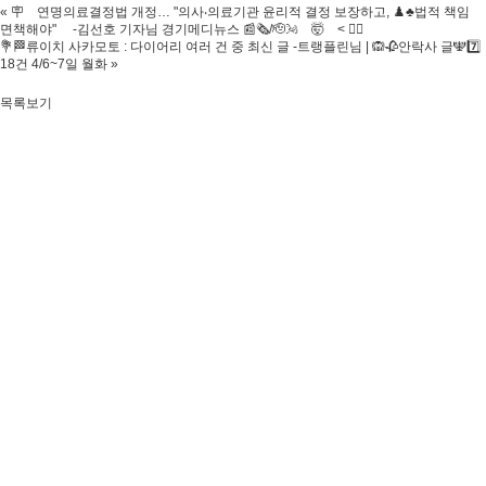
«
🪧 연명의료결정법 개정… "의사‧의료기관 윤리적 결정 보장하고, ♟️♣️법적 책임
면책해야" -김선호 기자님 경기메디뉴스 📰🗞/🫡🌬 🤯 < 👨‍⚕️ ​
💐🏁류이치 사카모토 : 다이어리 여러 건 중 최신 글 -트랭플린님 | 🙉🥀안락사 글🕎7️⃣
18건 4/6~7일 월화
»
목록보기