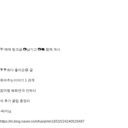
🪧 예매 링크글 📷남기고 📷🗨 함께 게시
💐💐최다 좋아요😄 글
죽여주는이야기 1 관객
참여형 혜화연극 안락사
석 후기 꿀팁 총정리
-찌미님​
https://m.blog.naver.com/hanjimin1653/224240529487