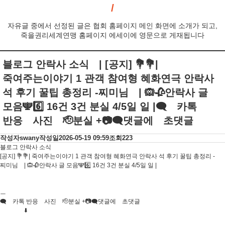
자유글 중에서 선정된 글은 협회 홈페이지 메인 화면에 소개가 되고,
죽을권리세계연맹 홈페이지 에세이에 영문으로 게재됩니다
블로그 안락사 소식 | [공지] 💐💐|
죽여주는이야기 1 관객 참여형 혜화연극 안락사
석 후기 꿀팁 총정리 -찌미님 | 🙉🥀안락사 글
모음🕎6️⃣ 16건 3건 분실 4/5일 일 |🗨 카톡
반응 사진 🫡분실 +📷🗨댓글에 초댓글
작성자
swany
작성일
2026-05-19 09:59
조회
223
블로그 안락사 소식
[공지] 💐💐| 죽여주는이야기 1 관객 참여형 혜화연극 안락사 석 후기 꿀팁 총정리 -
찌미님 | 🙉🥀안락사 글 모음🕎6️⃣ 16건 3건 분실 4/5일 일 |
ㅡ
🗨 카톡 반응 사진 🫡분실 +📷🗨댓글에 초댓글
⬇️