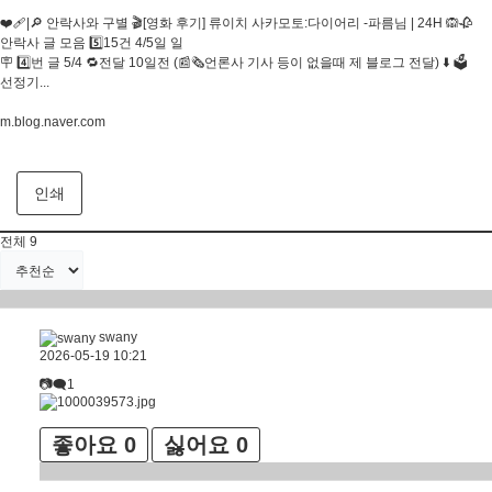
❤️‍🩹|🔎 안락사와 구별 🎬[영화 후기] 류이치 사카모토:다이어리 -파름님 | 24H 🙉🥀
안락사 글 모음 5️⃣15건 4/5일 일
🪧 4️⃣번 글 5/4 🔁전달 10일전 (📰🗞언론사 기사 등이 없을때 제 블로그 전달) ⬇️ 🗳
선정기...
m.blog.naver.com
인쇄
전체
9
swany
2026-05-19 10:21
📷🗨1
좋아요
0
싫어요
0