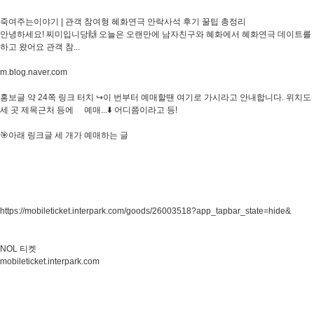
죽여주는이야기 | 관객 참여형 혜화연극 안락사석 후기 꿀팁 총정리
안녕하세요! 찌미입니당🙌 오늘은 오랜만에 남자친구와 혜화에서 혜화연극 데이트를
하고 왔어요 관객 참...
m.blog.naver.com
홍보글 약 24쪽 링크 터치 ↪️이 번부터 예매할땐 여기로 가시라고 안내합니다. 위치도
세 곳 제목근처 등에 예매...⬇️ 어디쯤이라고 등!​
🎯아래 링크글 세 개가 예매하는 글
https://mobileticket.interpark.com/goods/26003518?app_tapbar_state=hide&
NOL 티켓
mobileticket.interpark.com