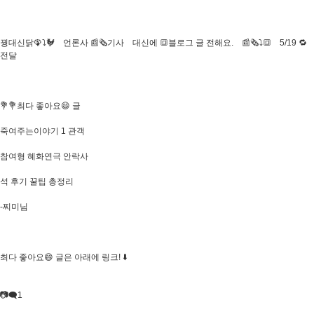
꿩대신닭🦚⤵️🐓 언론사 📰🗞기사 대신에 🔳블로그 글 전해요. 📰🗞⤵️🔳 5/19 🔁
전달
💐💐최다 좋아요😄 글
죽여주는이야기 1 관객
참여형 혜화연극 안락사
석 후기 꿀팁 총정리
-찌미님
최다 좋아요😄 글은 아래에 링크! ⬇️​
📷🗨1