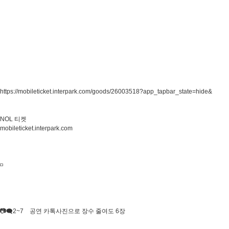
https://mobileticket.interpark.com/goods/26003518?app_tapbar_state=hide&
NOL 티켓
mobileticket.interpark.com
​◽️
📷🗨2~7 공연 카톡사진으로 장수 줄여도 6장