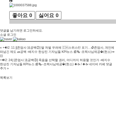
📷
좋아요
0
싫어요
0
댓글을 남기려면
로그인
하세요.
소셜 로그인
«
+🔊2: 11 |[존엄사 法공백②] 딸 처벌 우려에 🇨🇭스위스行 포기…🥀존엄사, 개인에
떠넘긴 제도 🧱공백 -배지수 한상진 기자님들 KPI뉴스 📰🗞 -조력사님제공🔱(헌소)🫳
🏻
+🔊2: 24| [존엄사 法공백③] 죽음을 선택할 권리, 어디까지 허용할 것인가 -배지수
한상진 기자님들 KPI뉴스 📰🗞--조력사님제공🔱(헌소) 🍀☕ / 🍀☕ 네이버 카페 댓글
추가
»
목록보기