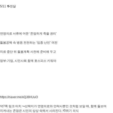
5/11 🔁전달
연명의료 서류에 머문 ‘존엄하게 죽을 권리’
돌봄공백 속 병원 전전하는 ‘임종 난민’ 여전
치료 중단 뒤 돌봄계획 사전에 준비해 두고
정부-기업, 시민사회 함께 호스피스 키워야
https://naver.me/xQJ8HUuO
약7쪽 링크 터치 ↪️선택지가 연명의료와 안락사뿐인 것처럼 보일 때, 함께 돌보며
지켜내는 존엄은 시민의 상상 속에서 사라진다. 🫡위기 의식​