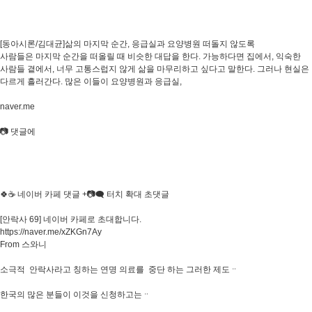
[동아시론/김대균]삶의 마지막 순간, 응급실과 요양병원 떠돌지 않도록
사람들은 마지막 순간을 떠올릴 때 비슷한 대답을 한다. 가능하다면 집에서, 익숙한
사람들 곁에서, 너무 고통스럽지 않게 삶을 마무리하고 싶다고 말한다. 그러나 현실은
다르게 흘러간다. 많은 이들이 요양병원과 응급실,
naver.me
📷 댓글에
🍀☕ 네이버 카페 댓글 +📷🗨 터치 확대 초댓글
[안락사 69] 네이버 카페로 초대합니다.
https://naver.me/xZKGn7Ay
From 스와니
소극적 안락사라고 칭하는 연명 의료를 중단 하는 그러한 제도ᆢ
한국의 많은 분들이 이것을 신청하고는ᆢ