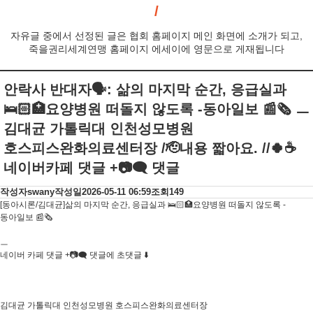
자유글 중에서 선정된 글은 협회 홈페이지 메인 화면에 소개가 되고,
죽을권리세계연맹 홈페이지 에세이에 영문으로 게재됩니다
안락사 반대자🗣: 삶의 마지막 순간, 응급실과
🛌🏻🏥요양병원 떠돌지 않도록 -동아일보 📰🗞 ㅡ
김대균 가톨릭대 인천성모병원
호스피스완화의료센터장 /🫡내용 짧아요. //🍀☕
네이버카페 댓글 +📷🗨 댓글
작성자
swany
작성일
2026-05-11 06:59
조회
149
[동아시론/김대균]삶의 마지막 순간, 응급실과 🛌🏻🏥요양병원 떠돌지 않도록 -
동아일보 📰🗞
ㅡ
네이버 카페 댓글 +📷🗨 댓글에 초댓글 ⬇️
김대균 가톨릭대 인천성모병원 호스피스완화의료센터장