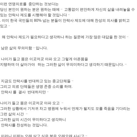
이런 연명의료를 중단하는 것보다는
당신 본인이 원하는 분은 원하는 때에ᆢ 고통없이 편안하게 자신의 삶을 내려놓을 수
있는 안락사 제도를 시행해야 할 것입니다ᆢ
. 이미 한국 국민들의 80% 넘는 분들이 안락사 제도에 대해 찬성의 의사를 밝히고
있고ᆢ
왜 안락사 제도가 필요하다고 생각하나 하는 질문에 가장 많은 대답을 한 것이ᆢ
남은 삶의 무의미함ᆢ입니다.
나이가 들고 몸은 이곳저곳 아파 오고 그렇게 아픈몸을
지탱하며 더 살아가야 하는 그러한 삶이 무의미하다고 생각하기 때문입니다.ᆢ
지금도 안락사를 반대하고 있는 종교단체들ᆢ
그리고 의료 단체들은 생명 존중 소리를 하며.
안락사 를 결사 반대하지만ᆢ
나이가 들고 몸은 이곳저곳 아파 오고 ᆢ
그러한 상황에서 기저귀 차고 병원에 누워서 언제가 될지도 모를 죽음을 기다리는
그런 삶의 시간 ᆢ
그러한 삶의 시간이 무미하다고 생각하니
안락사를 찬성하는 것입니다.
이러니 이제는 오래 살고 싶은 분은 오래오래 사시고ᆢ