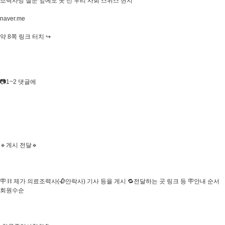
조력사망 질문 앞에도 못 선 우리 사회 스위스 현지
naver.me
약 8쪽 링크 터치 ↪️
​📷1~2 댓글에
🔹게시 전달🔹
🪧 ⛓️ 제가 의료조력사(🥀안락사) 기사 등을 게시 🔁전달하는 곳 링크 등 🪧안내 순서
회원수순