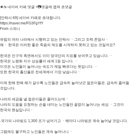
🍀☕ 네이버 카페 댓글 +📷댓글에 캡쳐 초댓글
[안락사 69] 네이버 카페로 초대합니다.
https://naver.me/FG3FgYfY
From 스와니
유럽의 여러 나라에서 시행하고 있는 안락사 ᆢ그리고 조력 존엄사ᆢ
왜ᆢ 한국은 이러한 좋은 죽음의 제도를 시작하지 못하고 있는 것일까요?
한국은 인구적 측면에서도 이미 양극단의 지표를 보여주고 있습니다. ᆢ
한국은 노령화 지수 상승률이 세계 1등 입니다. ᆢ
이것은 노인들이 늘어나는 속도가 제일 빠르다는 뜻입니다. ᆢ
또한 한국의 출산율은 전세계에서 가장 낮습니다ᆢ
이제 한해 한해 해가 갈수록 노인들은 급속히 늘어냣곤 젊은이들은. 급속히 줄어들
것입니다.
나라의 세금을 낼 젊은이들은 줄어드는데ᆢ
나라의 도움을 요청하는 손을 내미는 노인들만 끝없이 늘어나는 세상.ᆢ그것이
한국의 현실입니다ᆢ
.국가의 나라빚도 1,300 조가 넘어가고 ᆢ해마다 나라빚은 계속 늘어날 것입니다.
그럼에도 불구하고 노인들은 계속 늘어나니 ᆢ