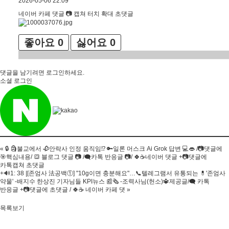
2026-05-06 22:09
네이버 카페 댓글 📷 캡쳐 터치 확대 초댓글
좋아요
0
싫어요
0
댓글을 남기려면
로그인
하세요.
소셜 로그인
«
🔒 🗿불교에서 🥀안락사 인정 움직임⁉️ 🔑일론 머스크 Ai Grok 답변 💻👄 /📷댓글에
🎯핵심내용/ 🔳 블로그 댓글 📷 /🗨카톡 반응글 📷/ 🍀☕네이버 댓글 +📷댓글에
카톡캡쳐 초댓글
+🔊1: 38 |[존엄사 法공백①] "10g이면 충분해요"…📞텔레그램서 유통되는 💊'존엄사
약물' -배지수 한상진 기자님들 KPI뉴스 📰🗞 -조력사님(헌소)🔱제공글/🗨 카톡
반응글 +📷댓글에 초댓글 / 🍀☕ 네이버 카페 댓
»
목록보기