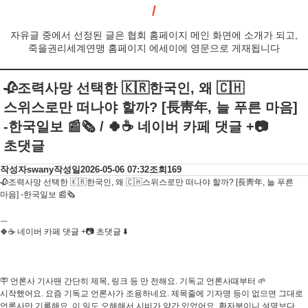
자유글 중에서 선정된 글은 협회 홈페이지 메인 화면에 소개가 되고,
죽을권리세계연맹 홈페이지 에세이에 영문으로 게재됩니다
🥀조력사망 선택한 🇰🇷한국인, 왜 🇨🇭
스위스로만 떠나야 할까? [長靑年, 늘 푸른 마음]
-한국일보 📰🗞 / 🍀☕ 네이버 카페 댓글 +📷
초댓글
작성자
swany
작성일
2026-05-06 07:32
조회
169
🥀조력사망 선택한 🇰🇷한국인, 왜 🇨🇭스위스로만 떠나야 할까? [長靑年, 늘 푸른
마음] -한국일보 📰🗞
ㅡ
🍀☕ 네이버 카페 댓글 +📷 초댓글 ⬇️
🪧 언론사 기사땐 간단히 제목, 링크 등 만 전해요. 기독교 언론사때부터 🌱
시작했어요. 요즘 기독교 언론사가 조용하네요. 제목줄에 기자명 등이 없으면 그대로
언론사만 기록해요. 이 일도 오해해서 시비가 약간 있었어요. 환자분이니 설명보다