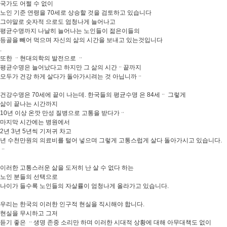
국가도 어쩔 수 없이
노인 기준 연령을 70세로 상승할 것을 검토하고 있습니다
그야말로 숫자적 으로도 엄청나게 늘어나고
평균수명까지 나날히 늘어나는 노인들이 젊은이들의
등골을 빼어 먹으며 자신의 삶의 시간을 보내고 있는것입니다
.
또한 ᆢ현대의학의 발전으로 ᆢ
평균수명은 늘어났다고 하지만 그 삶의 시간ᆢ끝까지
모두가 건강 하게 살다가 돌아가시려는 것 아닙니까ᆢ
건강수명은 70세에 끝이 나는데. 한국들의 평균수명 은 84세ᆢ 그렇게
삶이 끝나는 시간까지
10년 이상 온깟 만성 질병으로 고통을 받다가ᆢ
마지막 시간에는 병원에서
2년 3년 5년씩 기저귀 차고
년 수천만원의 의료비를 털어 넣으며 그렇게 고통스럽게 살다 돌아가시고 있습니다.
ᆢ
이러한 고통스러운 삶을 도저히 난 살 수 없다 하는
노인 분들의 선택으로
나이가 들수록 노인들의 자살률이 엄청나게 올라가고 있습니다.
우리는 한국의 이러한 인구적 현실을 직시해야 합니다.
현실을 무시하고 그저
듣기 좋은 ᆢ생명 존중 소리만 하며 이러한 시대적 상황에 대해 아무대책도 없이