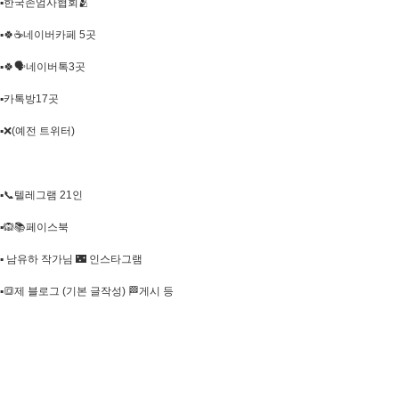
▪️한국존엄사협회🫂
▪️🍀☕네이버카페 5곳
▪️🍀🗣네이버톡3곳
▪️카톡방17곳
▪️❌(예전 트위터)
▪️📞텔레그램 21인
▪️🙉📚페이스북
▪️ 남유하 작가님 🌃 인스타그램
▪️🔳제 블로그 (기본 글작성) 🏁게시 등