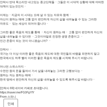
안락사 반대 목소리만 내고있는 종교단체들ᆢ그들은 이 시대적 상황에 대해 어떠한
대책이 있는것인지ᆢ
이제는ᆢ지금의 이 시대는 오래 살 수 있는 자유와 함께ᆢ
자신이 원하는 때에 고통 없이 편안하게 자신의 삶을 내려놓을 수 있는 그러한
자유도ᆢ 있는 세상이 되어야 합니다ᆢ
그러한 좋은 죽음의 제도를 통해 ᆢ자신이 원하는 때ᆢ 고통 없이 편안하게 자신의
삶을 내려놓을 수 있다면 ᆢ그것이야말로 진정한 생명 존중이고 ᆢ
인간 존중이 되는 것이 아니겠습니까? ᆢ
안락사 ᆢ
국가는 더 이상 이러한 좋은 죽음의 제도에 대한 국민들의 바램을 외면하지 말고
한국에서도 하루 빨리 이러한 좋은 죽음의 제도를 시작해 주시기 바랍니다.
머나먼 스위스까지ᆢ
수천만 원의 돈을 들여서 가서 삶을 내려놓는 그러한 고행보다는ᆢ
원하는 자는 원하는 때에ᆢ
한국 땅에서 편안하게 자신의 삶을 내려놓을 수 있도록 해주시길 바랍니다ᆢ
[안락사 69] 네이버 카페로 초대합니다.
https://naver.me/FG3FgYfY
From 스와니
인쇄