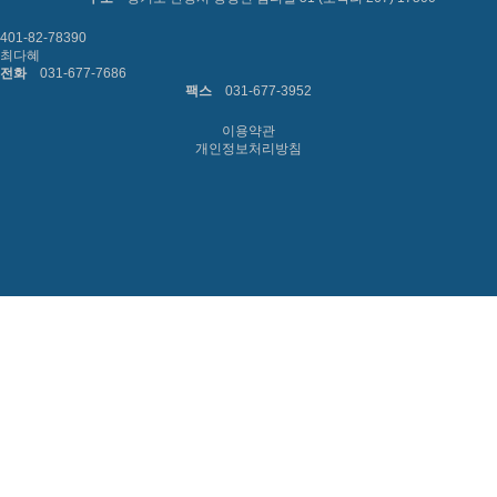
401-82-78390
최다혜
전화
031-677-7686
팩스
031-677-3952
이용약관
개인정보처리방침