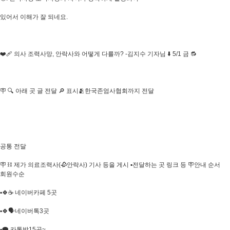
있어서 이해가 잘 되네요.
❤️‍🩹 의사 조력사망, 안락사와 어떻게 다를까? -김지수 기자님 ⬇️ 5/1 금 🔂
🪧 🔍 아래 곳 글 전달 🔎 표시🫂한국존엄사협회까지 전달
공통 전달
🪧 ⛓️ 제가 의료조력사(🥀안락사) 기사 등을 게시 ▪️전달하는 곳 링크 등 🪧안내 순서
회원수순
▪️🍀☕ 네이버카페 5곳
▪️🍀🗣네이버톡3곳
▪️🗨 카톡방15곳~