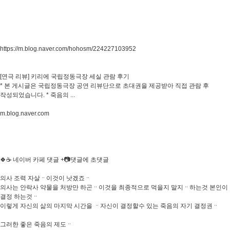
https://m.blog.naver.com/hohosm/224227103952
[연극 리뷰] 키리에 국립정동극장 세실 관람 후기
* 본 게시글은 국립정동극장 공연 리뷰단으로 초대권을 제공받아 직접 관람 후
작성되었습니다. * 죽음의 ...
m.blog.naver.com
🍀☕ 네이버 카페 댓글 +📷댓글에 초댓글
의사 조력 자살ᆢ이것이 낫겠죠ᆢ
의사는 안락사 약물을 처방만 하곤ᆢ이것을 최종적으로 먹을지 말지ᆢ하는것 본인이
결정 하는것ᆢ
이렇게 자신의 삶의 마지막 시간을 ᆢ자신이 결정할수 있는 죽음의 자기 결정권ᆢ
그러한 좋은 죽음의 제도ᆢ