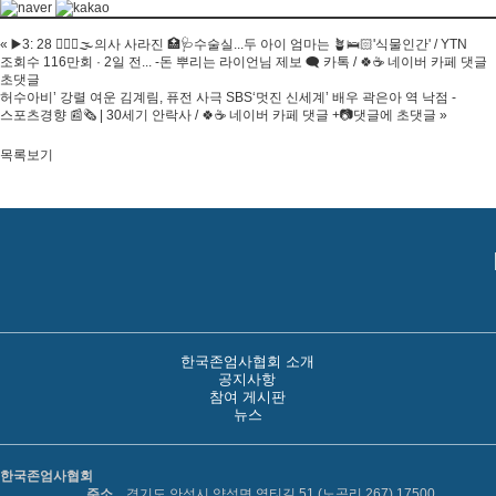
«
▶️3: 28 🧑🏻‍⚕️🌫의사 사라진 🏥🩺수술실...두 아이 엄마는 🪴🛌🏻'식물인간' / YTN
조회수 116만회 · 2일 전... -돈 뿌리는 라이언님 제보 🗨 카톡 / 🍀☕ 네이버 카페 댓글
초댓글
허수아비’ 강렬 여운 김계림, 퓨전 사극 SBS‘멋진 신세계’ 배우 곽은아 역 낙점 -
스포츠경향 📰🗞 | 30세기 안락사 / 🍀☕ 네이버 카페 댓글 +📷댓글에 초댓글
»
목록보기
한국존엄사협회 소개
공지사항
참여 게시판
뉴스
한국존엄사협회
주소
경기도 안성시 양성면 염티길 51 (노곡리 267) 17500