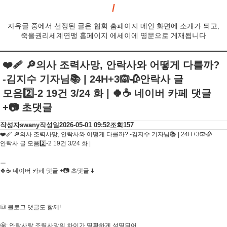
자유글 중에서 선정된 글은 협회 홈페이지 메인 화면에 소개가 되고,
죽을권리세계연맹 홈페이지 에세이에 영문으로 게재됩니다
❤️‍🩹 🔎의사 조력사망, 안락사와 어떻게 다를까?
-김지수 기자님📚 | 24H+3🙉🥀안락사 글
모음2️⃣-2 19건 3/24 화 | 🍀☕ 네이버 카페 댓글
+📷 초댓글
작성자
swany
작성일
2026-05-01 09:52
조회
157
❤️‍🩹 🔎의사 조력사망, 안락사와 어떻게 다를까? -김지수 기자님📚 | 24H+3🙉🥀
안락사 글 모음2️⃣-2 19건 3/24 화 |
ㅡ
🍀☕ 네이버 카페 댓글 +📷 초댓글 ⬇️
🔳 블로그 댓글도 함께!
🤩: 안락사랑 조력사망의 차이가 명확하게 설명되어