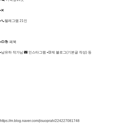
▪️❌
▪️📞텔레그램 21인
▪️🙉📚 페북
▪️남유하 작가님 🌃 인스타그램 ▪️🔳제 블로그(기본글 작성) 등
https://m.blog.naver.com/jisuoprah/224227081748