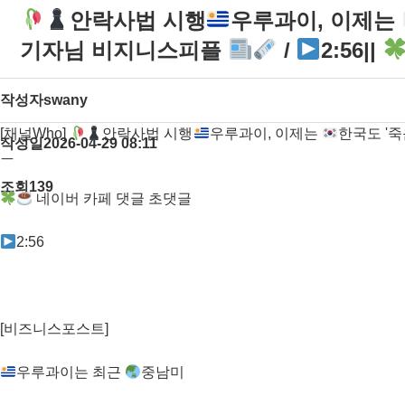
안락사법 시행
우루과이, 이제는
기자님 비지니스피플
/
2:56||
작성자
swany
[채널Who]
안락사법 시행
우루과이, 이제는
한국도 '죽
작성일
2026-04-29 08:11
ㅡ
조회
139
네이버 카페 댓글 초댓글
2:56
[비즈니스포스트]
우루과이는 최근
중남미