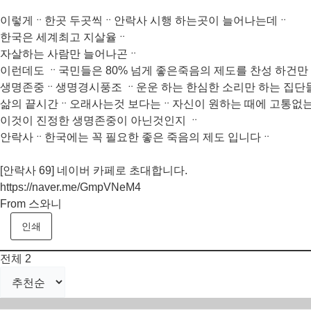
이렇게ᆢ한곳 두곳씩ᆢ안락사 시행 하는곳이 늘어나는데ᆢ
한국은 세계최고 지살율ᆢ
자살하는 사람만 늘어나곤ᆢ
이런데도 ᆢ국민들은 80% 넘게 좋은죽음의 제도를 찬성 하건만
생명존중ᆢ생명경시풍조 ᆢ운운 하는 한심한 소리만 하는 집단
삶의 끝시간ᆢ오래사는것 보다는ᆢ자신이 원하는 때에 고통없는
이것이 진정한 생명존중이 아닌것인지 ᆢ
안락사ᆢ한국에는 꼭 필요한 좋은 죽음의 제도 입니다ᆢ
[안락사 69] 네이버 카페로 초대합니다.
https://naver.me/GmpVNeM4
From 스와니
인쇄
전체
2