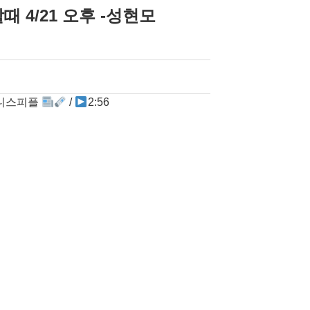
 4/21 오후 -성현모
지니스피플
/
2:56