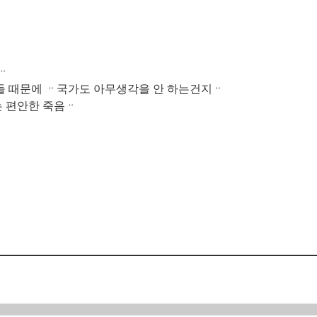
ᆢ
들 때문에 ᆢ국가도 아무생각을 안 하는건지ᆢ
 편안한 죽음ᆢ