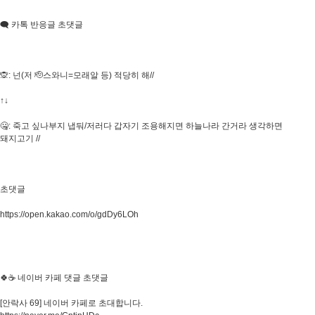
🗨 카톡 반응글 초댓글
🙊: 넌(저 🫡스와니=모래알 등) 적당히 해//
↑↓
🤐: 죽고 싶나부지 냅둬/저러다 갑자기 조용해지면 하늘나라 간거라 생각하면
돼지고기 //
초댓글
https://open.kakao.com/o/gdDy6LOh
🍀☕ 네이버 카페 댓글 초댓글
[안락사 69] 네이버 카페로 초대합니다.