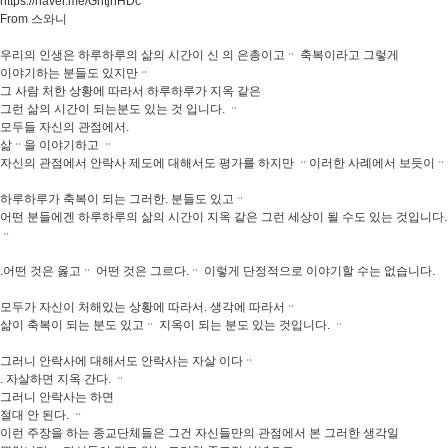
https://naver.me/GntjnHDc
From 스와니
우리의 인생은 하루하루의 삶의 시간이 신 의 은총이고ᆢ 축복이라고 그렇게
이야기하는 분들도 있지만ᆢ
그 사람 처한 상황에 따라서 하루하루가 지옥 같은
그런 삶의 시간이 되는분도 있는 것 입니다. ᆢ
모두들 자신의 관점에서.
삶ᆢ을 이야기하고 ᆢ
자신의 관점에서 안락사 제도에 대해서도 평가를 하지만 ᆢ이러한 사례에서 보듯이ᆢ
하루하루가 축복이 되는 그러한. 분들도 있고ᆢ
어떤 분들에겐 하루하루의 삶의 시간이 지옥 같은 그런 세상이 될 수도 있는 것입니다.
ᆢ
.어떤 것은 옳고ᆢ 어떤 것은 그르다.ᆢ 이렇게 단정적으로 이야기할 수는 없습니다.
모두가 자신이 처해있는 상황에 따라서. 생각에 따라서ᆢ
삶이 축복이 되는 분도 있고ᆢ 지옥이 되는 분도 있는 것입니다. ᆢ
그러니 안락사에 대해서도 안락사는 자살 이다ᆢ
. 자살하면 지옥 간다. ᆢ
그러니 안락사는 하면
절대 안 된다. ᆢ
이런 주장을 하는 종교단체들은 그건 자신들만의 관점에서 본 그러한 생각일