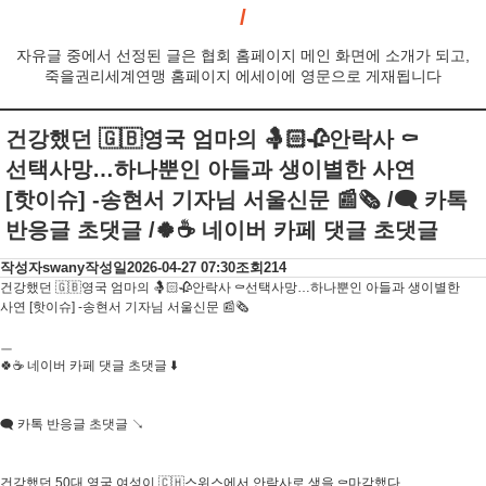
자유글 중에서 선정된 글은 협회 홈페이지 메인 화면에 소개가 되고,
죽을권리세계연맹 홈페이지 에세이에 영문으로 게재됩니다
건강했던 🇬🇧영국 엄마의 🤱🏻🥀안락사 ⚰️
선택사망…하나뿐인 아들과 생이별한 사연
[핫이슈] -송현서 기자님 서울신문 📰🗞 /🗨 카톡
반응글 초댓글 /🍀☕ 네이버 카페 댓글 초댓글
작성자
swany
작성일
2026-04-27 07:30
조회
214
건강했던 🇬🇧영국 엄마의 🤱🏻🥀안락사 ⚰️선택사망…하나뿐인 아들과 생이별한
사연 [핫이슈] -송현서 기자님 서울신문 📰🗞
ㅡ
🍀☕ 네이버 카페 댓글 초댓글 ⬇️
🗨 카톡 반응글 초댓글 ↘️
건강했던 50대 영국 여성이 🇨🇭스위스에서 안락사로 생을 ⚰️마감했다.