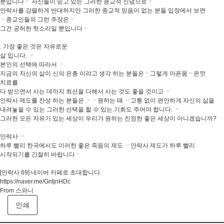
뿐입니다ᆢ 자신들이 믿고 있는 그러한 종교적 신념으로ᆢ
안락사를 강렬하게 반대하지만 그러한 종교적 믿음이 없는 분들 입장에서 보면
ᆢ종교인들의 그런 주장은ᆢ
그건 공허한 헛소리일 뿐입니다ᆢ
. 가장 좋은 것은 자유로운
삶 입니다. ᆢ
본인의 선택에 따라서 ᆢ
지금의 자신의 삶이 신의 은총 이랴고 생각 하는 분들은ᆢ그렇게 아픈몸ᆢ온깟
치료를
다 받으면서 사는 데까지 최선을 다해서 사는 것도 좋을 것이고 ᆢ
안락사 제도를 찬성 하는 분들은 ᆢᆢ원하는 때 ᆢ고통 없이 편안하게 자신의 삶을
내려놓을 수 있는 그러한 선택을 할 수 있는.기회도 주어야 합니다. ᆢ
그러한 모든 자유가 있는 세상이 우리갸 원하는 진정한 좋은 세상이 아니겠습니까?
안락사 ᆢ
하루 빨리 한국에서도 이러한 좋은 죽음의 제도 ᆢ안락사 제도가 하루 빨리
시작되기를 간절히 바랍니다ᆢ
[안락사 69] 네이버 카페로 초대합니다.
https://naver.me/GntjnHDc
From 스와니
인쇄