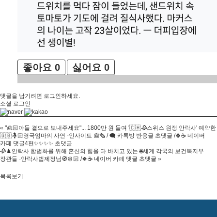
좋아요
0
싫어요
0
댓글을 남기려면
로그인
하세요.
소셜 로그인
«
"👱🏻아들 곁으로 보내주세요"... 1800만 원 들여 '🇨🇭🥀스위스 원정 안락사' 예약한
🇬🇧🤱🏻영국엄마의 사연 -인사이트 📰🗞 / 🗨 카톡방 반응글 초댓글 /🍀☕ 네이버
카페 댓글4편✨✨✨✨ 초댓글
🥀♟️안락사 합법화를 위해 혼신의 힘을 다 바치고 있는 🌐세계 각국의 보건복지부
장관들 -안락사법제정님🧭🫅🏻 /🍀☕ 네이버 카페 댓글 초댓글
»
목록보기