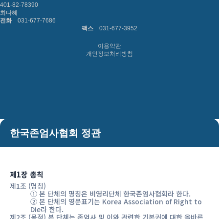
401-82-78390
최다혜
전화
031-677-7686
팩스
031-677-3952
이용약관
개인정보처리방침
한국존엄사협회 정관
제1장 총칙
제1조 (명칭)
① 본 단체의 명칭은 비영리단체 한국존엄사협회라 한다.
② 본 단체의 영문표기는 Korea Association of Right to
Die라 한다.
제2조 (목적) 본 단체는 존엄사 및 이와 관련한 기본권에 대한 올바른