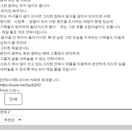
혼자 사는 분 이라면ᆢ
그런 염려는 하지 않아도 됩니다ᆢ
.하지만 배우자나ᆢ
또는 자녀들이 같이 산다면 그러한 집에서 음식을 끊어서 단식으로 사망
한다면ᆢ사망후ᆢ 경찰이 와서 사망 원인을 조사하는 과정이 분명 있는데ᆢ
가족들이 방치하여 돌아가시게 했다ᆢ 하는 그런 죄를 끄집어낼지도 모릅니다
. 제일 좋은 것은 안락사입니다.
.음식을 안 먹어서 돌아가시면. 뼈 만 남은 그런 모습을 지켜보는 가족들도 마음의
상처가.클 것인데 ᆢ
그러한 죽음보다는 ᆢ
본인이 원하는 분은 원하는 때에 고통없이 편안하게.
그렇게 삶을 내려놓을 수 있는 안락사제도. ᆢ
스위스 에서 많이 쓰고 있는그러한 안락사 약물을 이용하여 편안하게 자신의 삶을
내려놓을 수 있도록 하는것이 제일 좋을 것입니다 ᆢ
[안락사 69] 네이버 카페로 초대합니다.
https://naver.me/GjydQ5I2
From 스와니
인쇄
전체
2