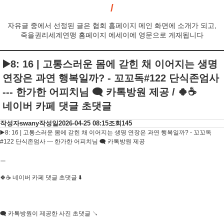
자유글 중에서 선정된 글은 협회 홈페이지 메인 화면에 소개가 되고,
죽을권리세계연맹 홈페이지 에세이에 영문으로 게재됩니다
▶️8: 16 | 고통스러운 몸에 갇힌 채 이어지는 생명
연장은 과연 행복일까? - 꼬꼬독#122 단식존엄사
--- 한가한 어피치님 🗨 카톡방원 제공 / 🍀☕
네이버 카페 댓글 초댓글
작성자
swany
작성일
2026-04-25 08:15
조회
145
▶️8: 16 | 고통스러운 몸에 갇힌 채 이어지는 생명 연장은 과연 행복일까? - 꼬꼬독
#122 단식존엄사 --- 한가한 어피치님 🗨 카톡방원 제공
ㅡ
🍀☕ 네이버 카페 댓글 초댓글 ⬇️
🗨 카톡방원이 제공한 사진 초댓글 ↘️