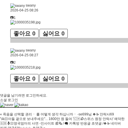
swany
2026-04-25 08:26
📷1
좋아요
0
싫어요
0
swany
2026-04-25 08:27
📷2
좋아요
0
싫어요
0
댓글을 남기려면
로그인
하세요.
소셜 로그인
«
죽음을 선택할 권리ᆢ 를 어떻게 생각 하십니까ᆢ -se699님 🍀☕ 안락사69
"👱🏻아들 곁으로 보내주세요"... 1800만 원 들여 '🇨🇭🥀스위스 원정 안락사' 예약한
🇬🇧🤱🏻영국엄마의 사연 -인사이트 📰🗞 / 🗨 카톡방 반응글 초댓글 /🍀☕ 네이버
카페 댓글4편✨✨✨✨ 초댓글
»