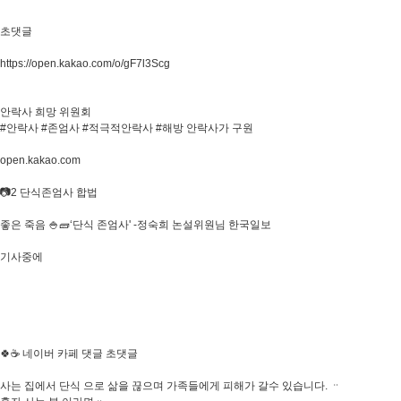
초댓글
https://open.kakao.com/o/gF7l3Scg
안락사 희망 위원회
#안락사 #존엄사 #적극적안락사 #해방 안락사가 구원
open.kakao.com
📷2 단식존엄사 합법
좋은 죽음 🍚🧱‘단식 존엄사' -정숙희 논설위원님 한국일보
기사중에
🍀☕ 네이버 카페 댓글 초댓글
사는 집에서 단식 으로 삶을 끊으며 가족들에게 피해가 갈수 있습니다. ᆢ