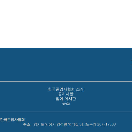
한국존엄사협회 소개
공지사항
참여 게시판
뉴스
한국존엄사협회
주소
경기도 안성시 양성면 염티길 51 (노곡리 267) 17500