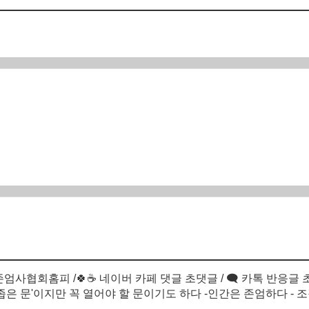
존엄사협회홈피 /🍀☕ 네이버 카페 댓글 초댓글 / 🗨 카톡 반응글
'좁은 문'이지만 꼭 열어야 할 문이기도 하다 -인간은 존엄하다 - 조