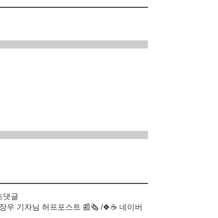
 초댓글
장우 기자님 허프포스트 📰🗞 /🍀☕ 네이버