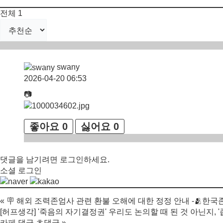
전체
1
swany
2026-04-20 06:53
📷
좋아요
0
싫어요
0
댓글을 남기려면
로그인
하세요.
소셜 로그인
«
🪧 해외 조력존엄사 관련 환불 오해에 대한 정정 안내 -🫂한국
[허프생각] '죽음의 자기결정권' 우리도 논의할 때 된 것 아닌지, 
카페 댓글 초댓글
»