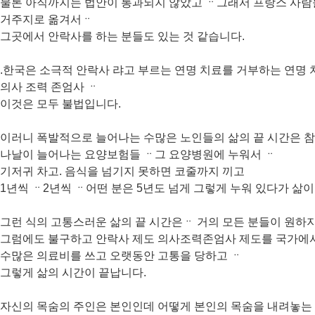
물론 아직까지는 법안이 통과되지 않았고 ᆢ그래서 프랑스 사람들
거주지로 옮겨서ᆢ
그곳에서 안락사를 하는 분들도 있는 것 같습니다.
.한국은 소극적 안락사 랴고 부르는 연명 치료를 거부하는 연명
의사 조력 존엄사 ᆢ
이것은 모두 불법입니다.
이러니 폭발적으로 늘어나는 수많은 노인들의 삶의 끝 시간은 
나날이 늘어나는 요양보험들 ᆢ그 요양병원에 누워서 ᆢ
기저귀 차고. 음식을 넘기지 못하면 코줄까지 끼고
1년씩 ᆢ2년씩 ᆢ어떤 분은 5년도 넘게 그렇게 누워 있다가 삶이
그런 식의 고통스러운 삶의 끝 시간은ᆢ 거의 모든 분들이 원하지
그럼에도 불구하고 안락사 제도 의사조력존엄사 제도를 국가에서
수많은 의료비를 쓰고 오랫동안 고통을 당하고 ᆢ
그렇게 삶의 시간이 끝납니다.
자신의 목숨의 주인은 본인인데 어떻게 본인의 목숨을 내려놓는 