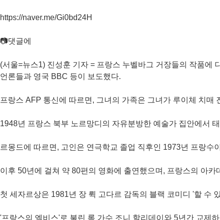
https://naver.me/Gi0bd24H
📷댓글에
(서울=뉴스1) 진성훈 기자 = 프랑스 누벨바그 거장들의 작품에
언론들과 영국 BBC 등이 보도했다.
프랑스 AFP 통신에 따르면, 그녀의 가족은 그녀가 루이체 치매
1948년 프랑스 북부 노르망디의 자유분방한 예술가 집안에서 태
르몽드에 따르면, 고인은 연극학교 졸업 직후인 1973년 프랑수
이후 50년에 걸쳐 약 80편의 영화에 출연했으며, 프랑스의 
첫 세자르상은 1981년 장 뤽 고다르 감독의 블랙 코미디 '할 수
'프랑스의 엘비스'로 불린 록 가수 조니 할리데이와 5년간 교제하