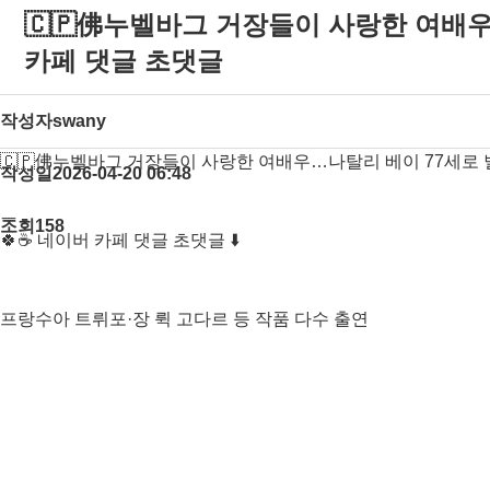
🇨🇵佛누벨바그 거장들이 사랑한 여배우…나
카페 댓글 초댓글
작성자
swany
🇨🇵佛누벨바그 거장들이 사랑한 여배우…나탈리 베이 77세로 별세
작성일
2026-04-20 06:48
ㅡ
조회
158
🍀☕ 네이버 카페 댓글 초댓글 ⬇️
프랑수아 트뤼포·장 뤽 고다르 등 작품 다수 출연