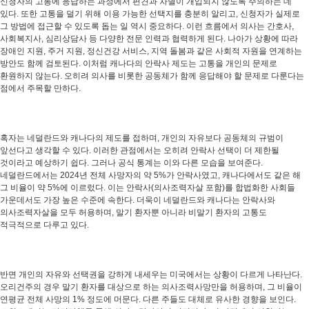
신청자의 고통에 응답하는 과정에서 편견과 차별이 개입되지 않도록 주의하는 데
있다. 또한 고통을 덜기 위해 이용 가능한 선택지를 충분히 알리고, 신청자가 실제로
그 방법에 접근할 수 있도록 돕는 일 역시 중요하다. 이런 흐름에서 의사는 간호사,
사회복지사, 심리상담사 등 다양한 전문 인력과 협력하게 된다. 나아가 상황에 따라
장애인 지원, 주거 지원, 정신건강 서비스, 지역 돌봄과 같은 사회적 자원을 연계하는
방안도 함께 검토된다. 이처럼 캐나다의 안락사 제도는 고통을 개인의 문제로
환원하지 않는다. 오히려 의사를 비롯한 공동체가 함께 응답해야 할 문제로 다룬다는
점에서 주목할 만하다.
혹자는 네덜란드와 캐나다의 제도를 접하며, 개인의 자유보다 공동체의 규범이
앞선다고 생각할 수 있다. 이러한 관점에서는 오히려 안락사 선택이 더 제한될
것이라고 예상하기 쉽다. 그러나 공식 통계는 이와 다른 모습을 보여준다.
네덜란드에서는 2024년 전체 사망자의 약 5%가 안락사였고, 캐나다에서도 같은 해
그 비율이 약 5%에 이르렀다. 이는 안락사(의사조력자살 포함)를 합법화한 사회들
가운데서도 가장 높은 수준에 속한다. 더욱이 네덜란드와 캐나다는 안락사와
의사조력자살을 모두 허용하며, 말기 환자뿐 아니라 비말기 환자의 고통도
적극적으로 다루고 있다.
반면 개인의 자유와 선택권을 강하게 내세우는 미국에서는 상황이 다르게 나타난다.
오리건주의 경우 말기 환자를 대상으로 하는 의사조력사망만을 허용하며, 그 비율이
연평균 전체 사망의 1% 정도에 머문다. 다른 주들도 대체로 유사한 경향을 보인다.