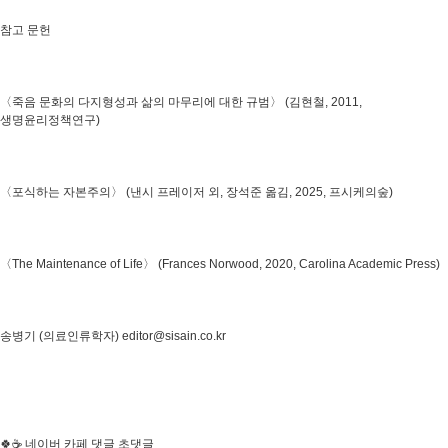
참고 문헌
〈죽음 문화의 다지형성과 삶의 마무리에 대한 규범〉 (김현철, 2011,
생명윤리정책연구)
〈포식하는 자본주의〉 (낸시 프레이저 외, 장석준 옮김, 2025, 프시케의숲)
〈The Maintenance of Life〉 (Frances Norwood, 2020, Carolina Academic Press)
송병기 (의료인류학자) editor@sisain.co.kr
🍀☕ 네이버 카페 댓글 초댓글