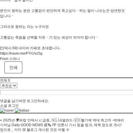
본인이 원하는 분은 고통없이 편안하게 죽고싶다ᆢ하는 말이 나오는건 당연한것
입니다ᆢ
그러므로 원하는 자는 누구이든
고통없는 죽음을 선택할 자유ᆢ가 있는 세상이 되어야 합니다ᆢ
[안락사 69] 네이버 카페로 초대합니다.
https://naver.me/FYrUvzSg
From 스와니
인쇄
전체
0
댓글을 남기려면
로그인
하세요.
소셜 로그인
«
2025년 🌍유럽 안락사 📈급증, 🇳🇱네덜란드·🇧🇪벨기에 역대 최고치 -박애리
기자님 Daily GOOD NEWS 📰🗞 /🪧 언론사 기사 등을 링크, 제목 정도로 게시!
앞으로... ​이미 🔳 블로그 게시된 것은 어쩔 수