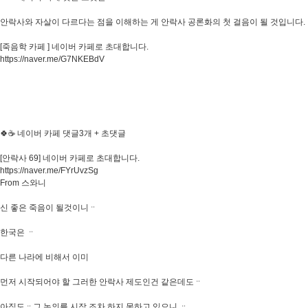
안락사와 자살이 다르다는 점을 이해하는 게 안락사 공론화의 첫 걸음이 될 것입니다.
[죽음학 카페 ] 네이버 카페로 초대합니다.
https://naver.me/G7NKEBdV
🍀☕ 네이버 카페 댓글3개 + 초댓글
[안락사 69] 네이버 카페로 초대합니다.
https://naver.me/FYrUvzSg
From 스와니
신 좋은 죽음이 될것이니ᆢ
한국은 ᆢ
다른 나라에 비해서 이미
먼저 시작되어야 할 그러한 안락사 제도인건 같은데도ᆢ
아직도ᆢ그 논의를 시작 조차 하지 못하고 있으니 ᆢ