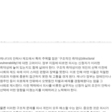
안락사를 개인의 고독한 결단이 아니라 고통에 대한 공동체의 응답으로 이해하게
한다. 이 제도는 공적 의료체계 안에서 운영되며, 신청자는 정부가 재정을 지원하는
의료서비스의 수급 자격을 갖추고 있어야 한다. 핵심 자격 기준 가운데 하나는
신청자가 ‘극심하고 회복 불가능한 의학적 상태’에 있어야 한다는 것이다. 캐나다의
공식 지침에 따르면, ‘회복 불가능함’이란 더 이상 합리적인 수단이 남아 있지 않은
상태를 뜻한다. 이 판단은 의사와 환자가 전반적 건강 상태, 신념, 가치, 돌봄의 목표를
함께 고려하며, 이용 가능하고 효과적인 치료와 개입을 충분히 검토한 뒤에
이루어진다. 이는 의사를 비롯한 공동체가 신청자의 고통을 단순한 병명이나
증상으로 환원하지 않고, 신체적·사회적·직업적 삶의 차원까지 함께 살핀다는 뜻이다.
캐나다의 안락사 제도에서 특히 주목할 점은 ‘구조적인 취약성(structural
vulnerability)’에 대한 고려이다. 정부 지침에 따르면 의사는 신청자가 이러한
취약성에 놓여 있는지도 함께 살펴야 한다. 구조적 취약성이란 개인의 선택 이전에
사회와 제도 속에 이미 스며든 편향과 장벽을 뜻한다. 이로 인해 어떤 이들은 적절한
의료와 자원에 충분히 접근하지 못한 채 고통을 겪게 된다. 캐나다 정부는 장애인이나
원주민 등이 의료체계 안팎에서 오랫동안 차별과 배제를 경험해왔다는 점을 그
사례로 제시한다. 이런 맥락에서 의사를 비롯한 실무자는 신청자 삶의 조건이 안락사
선택에 어떤 영향을 미쳤는지를 이해하려고 노력해야 한다.
물론 이러한 구조적 문제를 의사 개인이 모두 해소할 수는 없다. 중요한 것은 의사가