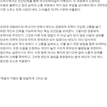
스위스에서는 민간단체를 통해 의사조력자살이 이뤄진다. 이 과정에서 신청자는
비용은 물론이고 정보 습득과 소통 과정에서 적지 않은 부담을 감수해야 한다. 2023년
기준 스위스 전체 사망자 대비 그 비율은 약 2% 수준에 머물렀다.
요컨대 네덜란드와 캐나다의 안락사 제도는 공동체적 조력이 극심한 고통을 덜기
위한 개인의 선택을 가능하게 하는 핵심 조건임을 보여준다. 그렇다면 공동체적
조력이란 무엇인가. 그것은 다른 치료 방법이 더 이상 남아 있지 않은 사람의 상태를
단순히 의학적 진단과 처치의 문제로만 보지 않겠다는 태도다. 대신 당사자의
목소리와 삶의 역사 속에서 그 고통을 살펴보고, 이를 덜기 위한 방법을 함께 모색하는
과정이다. 또한 도움을 요청하는 개인이 놓인 구조적 취약성과 불평등을 외면하지
않으려는 실천이기도 하다. 이와 함께 의사는 환자와 장기간에 걸쳐 소통적 관계를
맺으며 신뢰를 축적하고, 그러한 판단과 결정을 뒷받침하는 법적·제도적 기반 역시
중요한 요소로 작용한다.
‘죽음의 지형도’를 정밀하게 그리는 법