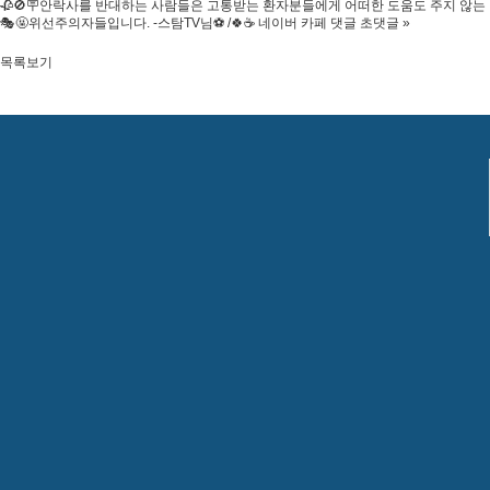
🥀🚫🪧안락사를 반대하는 사람들은 고통받는 환자분들에게 어떠한 도움도 주지 않는
🎭🤬위선주의자들입니다. -스탐TV님⚽ /🍀☕ 네이버 카페 댓글 초댓글
»
목록보기