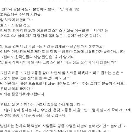
. 안락사 같은 제도가 불법이다 보니.ᆢ 암 이 걸리면
고통스러운 수년의 시간을
암 치료에 매달리고.ᆢ
호스피스 같은 것도
전체 암 환자의 한 20% 정도만 호스피스 시설을 이용할 뿐ᆢ 나머지는
호스피스시설에 대기자 명단에 올려놓곤ᆢ 돌아가신다곤 합니다. ᆢ
암 으로 인해서 삶이 끝나는 시간은 암세포가 신경에까지 침투하고 ᆢ
이러면 마약 진통제도 제대로 듣지 않는 끔찍한 고통에 시달리다가 돌아가십니다ᆢ
그런데도 한국인들의 사망 원인은 1위가 암 이니
암 환자의 마지막이 얼마나 고통스러울지 어느 정도 짐작이 되지 않습니까?
그런 치료를 ᆢ그런 고통을 감내 하면서 암 치료를 하겠다ᆢ 하고 원하는 분은 ᆢ
그렇게 할수 있는 선택을 할 수 있어야 되고ᆢ
난 이쯤에서. 좋은 모습으로 내 삶을 내려놓고 싶다 ᆢ하는 그러한 분들의 선택도.ᆢ
우리 사회와 국가가 ᆢ
이제는 존중해주어야 합니다.
우리의 삶 은 언젠가는 반드시 죽음을 만나게 됩니다ᆢ
. 그렇게 삶이 끝나는 시간 수년간. 온갖 고통을 다 참으면 그렇게 살다가 죽어야. 그게
꼭 생명 존중이 되는 죽음은 아닐 것입니다. ᆢ
발전하는 현대 의학 덕분에 사람들의 평균 수명은 나날이 늘어났지만ᆢ 늘어난 그
수명을 모두가 아프지 않고 건강하게 살다가 돌아가시는 건 아닙니다 ᆢ