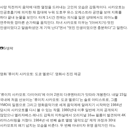
사망 직전까지 음악에 대한 열정을 드러내는 고인의 모습은 감동적이다. 사카모토는
인공호흡기에 의지한 채 침대에 누워 도호쿠 유스 오케스트라 공연을 보며 지휘를
하다 끝내 눈물을 보인다. 타계 1시간 전에는 의식을 잃은 상태에서도 피아노를
연주하듯 깡마른 손가락을 움직인다. 차녀 사카모토 미우는 “(아버지가) 멋진
인생이었다고 말씀하셨던 게 기억 난다”면서 “멋진 인생이었으면 충분하다”고 말한다.
📷5/생략
영화 '류이치 사카모토: 도쿄 멜로디'. 영화사 진진 제공
‘류이치 사카모토: 다이어리’에 이어 2편의 다큐멘터리가 잇따라 개봉한다. 내달 15일
국내에 처음 선보이는 ‘류이치 사카모토: 도쿄 멜로디’는 솔로 아티스트로, 그룹
YMO의 일원으로 그리고 영화음악가로 세계 음악계에 알려지기 시작하던 1984년
당시의 사카모토를 다시 볼 수 있는 작품. 1980년대 이후 일반에 거의 공개되지
않았으나 엘리자베스 레나드 감독의 지하실에서 오리지널 16㎜ 필름이 발견되며 4K
리마스터링을 거쳤다. 1984년 네 번째 솔로 앨범 ‘음악도감’ 제작 과정과 30대
사카모토의 패기 넘치는 모습을 비춘다. 두 번째 아내이자 유명 음악가인 야노