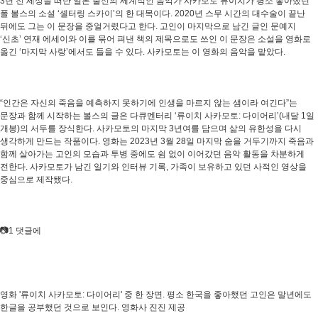
3년 전 세상을 떠난 일본 출신의 세계적인 음악가 사카모토 류이치가 평소 좋아했던
폴 볼스의 소설 ‘셸터링 스카이’의 한 대목이다. 2020년 스무 시간의 대수술이 끝난
뒤에도 그는 이 문장을 중얼거렸다고 한다. 고인이 마지막으로 남긴 글인 문예지
‘신초’ 연재 에세이와 이를 묶어 펴낸 책의 제목으로도 쓰인 이 문장은 소설을 영화로
옮긴 ‘마지막 사랑’에서도 들을 수 있다. 사카모토는 이 영화의 음악을 맡았다.
“인간은 자신의 죽음을 예측하지 못하기에 인생을 마르지 않는 샘이라 여긴다”는
문장과 함께 시작하는 볼스의 글은 다큐멘터리 ‘류이치 사카모토: 다이어리’(내달 1일
개봉)의 서두를 장식한다. 사카모토의 마지막 3년여를 담으며 삶의 유한성을 다시
생각하게 만드는 작품이다. 영화는 2023년 3월 28일 마지막 숨을 거두기까지 죽음과
함께 살아가는 고인의 모습과 투병 중에도 쉼 없이 이어갔던 음악 활동을 차분하게
전한다. 사카모토가 남긴 일기와 인터뷰 기록, 가족이 보유하고 있던 사적인 영상을
중심으로 제작됐다.
📷1 댓글에
영화 '류이치 사카모토: 다이어리' 중 한 장면. 평소 한국을 좋아했던 고인은 말년에도
한글을 공부했던 것으로 보인다. 영화사 진진 제공