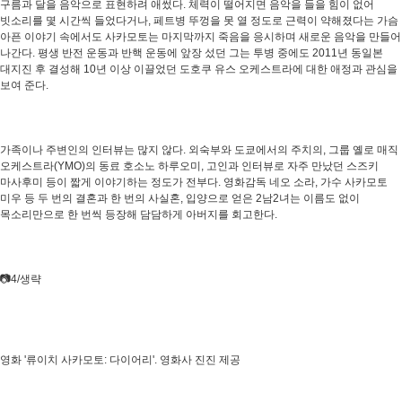
구름과 달을 음악으로 표현하려 애썼다. 체력이 떨어지면 음악을 들을 힘이 없어
빗소리를 몇 시간씩 들었다거나, 페트병 뚜껑을 못 열 정도로 근력이 약해졌다는 가슴
아픈 이야기 속에서도 사카모토는 마지막까지 죽음을 응시하며 새로운 음악을 만들어
나간다. 평생 반전 운동과 반핵 운동에 앞장 섰던 그는 투병 중에도 2011년 동일본
대지진 후 결성해 10년 이상 이끌었던 도호쿠 유스 오케스트라에 대한 애정과 관심을
보여 준다.
가족이나 주변인의 인터뷰는 많지 않다. 외숙부와 도쿄에서의 주치의, 그룹 옐로 매직
오케스트라(YMO)의 동료 호소노 하루오미, 고인과 인터뷰로 자주 만났던 스즈키
마사후미 등이 짧게 이야기하는 정도가 전부다. 영화감독 네오 소라, 가수 사카모토
미우 등 두 번의 결혼과 한 번의 사실혼, 입양으로 얻은 2남2녀는 이름도 없이
목소리만으로 한 번씩 등장해 담담하게 아버지를 회고한다.
📷4/생략
영화 '류이치 사카모토: 다이어리'. 영화사 진진 제공