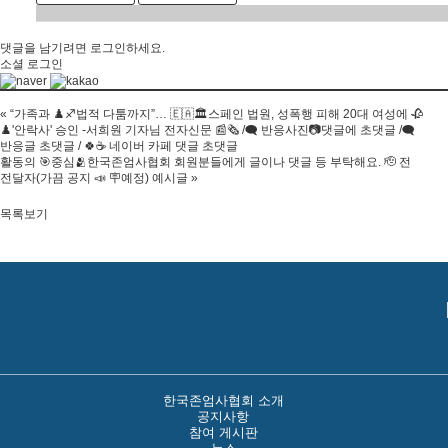
댓글을 남기려면
로그인
하세요.
소셜 로그인
«
“가족과 ♟️♐법적 다툼까지”… 🇪🇦🏛스페인 법원, 성폭행 피해 20대 여성에 🥀
♟️'안락사' 승인 -서희원 기자님 전자신문 📰🗞 /🗨 반응사진📷댓글에 초댓글 /🗨
반응글 초댓글 / 🍀☕ 네이버 카페 댓글 초댓글
활동의 🎯중심🫂한국존엄사협회 회원분들에게 글이나 댓글 등 부탁해요. 🫡 전
전달자(가끔 공지 📣 🪧예정) 예시글
»
목록보기
한국존엄사협회 소개
공지사항
참여 게시판