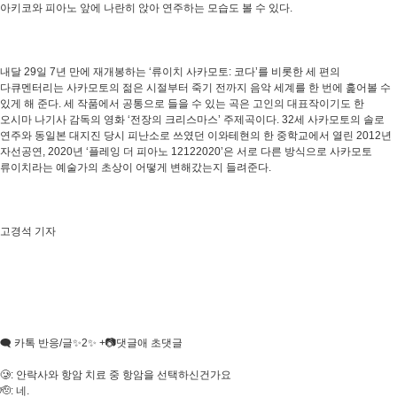
아키코와 피아노 앞에 나란히 앉아 연주하는 모습도 볼 수 있다.
내달 29일 7년 만에 재개봉하는 ‘류이치 사카모토: 코다’를 비롯한 세 편의
다큐멘터리는 사카모토의 젊은 시절부터 죽기 전까지 음악 세계를 한 번에 훑어볼 수
있게 해 준다. 세 작품에서 공통으로 들을 수 있는 곡은 고인의 대표작이기도 한
오시마 나기사 감독의 영화 ‘전장의 크리스마스’ 주제곡이다. 32세 사카모토의 솔로
연주와 동일본 대지진 당시 피난소로 쓰였던 이와테현의 한 중학교에서 열린 2012년
자선공연, 2020년 ‘플레잉 더 피아노 12122020’은 서로 다른 방식으로 사카모토
류이치라는 예술가의 초상이 어떻게 변해갔는지 들려준다.
고경석 기자
🗨 카톡 반응/글✨2✨ +📷댓글애 초댓글
🥲: 안락사와 항암 치료 중 항암을 선택하신건가요
🫡: 네.