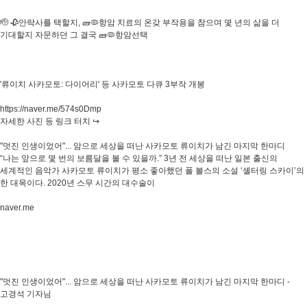
🫡 🥀안락사를 택할지, 🧱🦠항암 치료의 온갖 부작용을 참으며 몇 년의 삶을 더
기대할지 자문하던 그 결국 🧱🦠항암선택
'류이치 사카모토: 다이어리' 등 사카모토 다큐 3부작 개봉
https://naver.me/574s0Dmp
자세한 사진 등 링크 터치 ↪️
"멋진 인생이었어"... 암으로 세상을 떠난 사카모토 류이치가 남긴 마지막 한마디
“나는 앞으로 몇 번의 보름달을 볼 수 있을까.” 3년 전 세상을 떠난 일본 출신의
세계적인 음악가 사카모토 류이치가 평소 좋아했던 폴 볼스의 소설 ‘셸터링 스카이’의
한 대목이다. 2020년 스무 시간의 대수술이
naver.me
"멋진 인생이었어"... 암으로 세상을 떠난 사카모토 류이치가 남긴 마지막 한마디 -
고경석 기자님