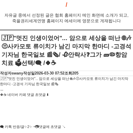
자유글 중에서 선정된 글은 협회 홈페이지 메인 화면에 소개가 되고,
죽을권리세계연맹 홈페이지 에세이에 영문으로 게재됩니다
🇯🇵"멋진 인생이었어"... 암으로 세상을 떠난 🌐🎶
😒사카모토 류이치가 남긴 마지막 한마디 -고경석
기자님 한국일보 📰🗞/ 🥀안락사❓그가 🧱🦠항암
치료 🗳선택/🗨 /🍀☕
작성자
swany
작성일
2026-03-30 07:52
조회
205
🇯🇵"멋진 인생이었어"... 암으로 세상을 떠난 🌐🎶😒사카모토 류이치가 남긴 마지막
한마디 -고경석 기자님 한국일보 📰🗞
ㅡ
🍀☕ 네이버 카페 댓글 초댓글 ⬇️
🗨 카톡 반응/글✨2✨ +📷댓글에 초댓글 ↘️