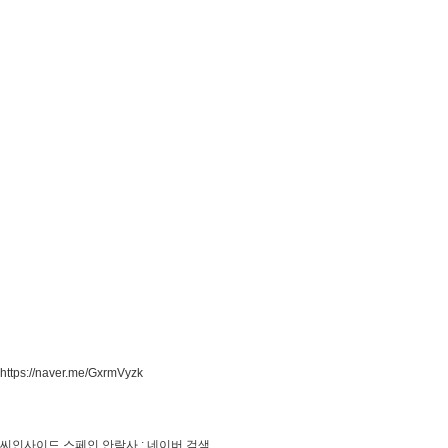
https://naver.me/GxrmVyzk
씨인사이드 스페인 안락사 : 네이버 검색