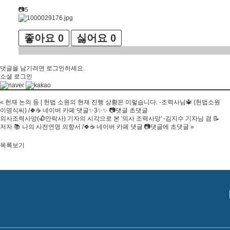
📷5
좋아요
0
싫어요
0
댓글을 남기려면
로그인
하세요.
소셜 로그인
«
헌재 논의 등 | 헌법 소원의 현재 진행 상황은 이렇습니다. -조력사님🔱 (헌법소원
이명식씨) /🍀☕ 네이버 카페 댓글✨3✨✨ 📷댓글 초댓글
의사조력사망(🥀안락사) 기자의 시각으로 본 '의사 조력사망' -김지수 기자님 겸 📝
저자 📚 나의 사전연명 의향서 /🍀☕ 네이버 카페 댓글 📷댓글에 초댓글
»
목록보기