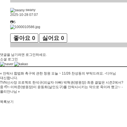
swany
2025-10-28 07:07
📷5
좋아요
0
싫어요
0
댓글을 남기려면
로그인
하세요.
소셜 로그인
«
안락사 합법화 촉구에 관한 청원 오늘 ~ 11/26 찬성동의 부탁드려요. -디어님
대신합니다.
TVN신사장 프로젝트 한석규(피살자 아빠) 박혁권(병원장) 최종 결말은 시즌2에서?
중 🫡✨이허준(병원장)이 윤동희(살인도구)를 안락사시키는 약으로 죽이려 했고✨ -
폴리안나님
»
목록보기