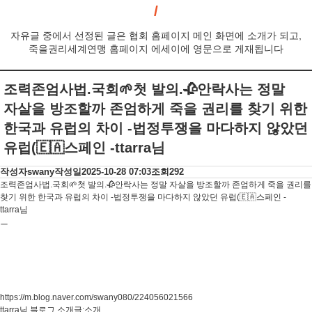
자유글 중에서 선정된 글은 협회 홈페이지 메인 화면에 소개가 되고,
죽을권리세계연맹 홈페이지 에세이에 영문으로 게재됩니다
조력존엄사법.국회🌱첫 발의.🥀안락사는 정말
자살을 방조할까 존엄하게 죽을 권리를 찾기 위한
한국과 유럽의 차이 -법정투쟁을 마다하지 않았던
유럽(🇪🇦스페인 -ttarra님
작성자
swany
작성일
2025-10-28 07:03
조회
292
조력존엄사법.국회🌱첫 발의.🥀안락사는 정말 자살을 방조할까 존엄하게 죽을 권리를
찾기 위한 한국과 유럽의 차이 -법정투쟁을 마다하지 않았던 유럽(🇪🇦스페인 -
ttarra님
ㅡ
https://m.blog.naver.com/swany080/224056021566
ttarra님 블로그 소개글:소개