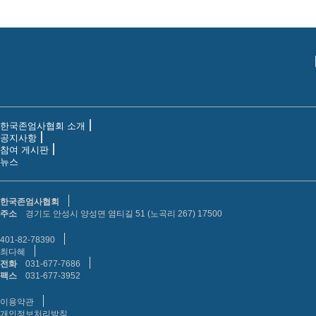
한국존엄사협회 소개
공지사항
참여 게시판
뉴스
한국존엄사협회
주소
경기도 안성시 양성면 염티길 51 (노곡리 267) 17500
401-82-78390
최다혜
전화
031-677-7686
팩스
031-677-3952
이용약관
개인정보처리방침