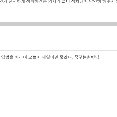
인가 진지하게 쟁취하려는 의지가 없이 정치권이 막연히 해주지 
005044 존엄사 입법을 바라며 오늘이 내일이면 좋겠다. 꿈꾸는최변님