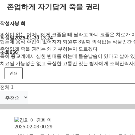
존업하게 자기답게 죽을 권리
작성자
봉 최
의식이 없는 어머니에게 코줄을 빼 달라고 하니 코줄은 치료가 
작성일
2025-01-30 13:24
했는데 음식 주입이 없어지자 퇴원후 3일째 의식없는 식물인간 
존엄있게 죽을 권리는 왜 거부하는지 모르겠다
조회
656
특히 종교계에서 심한 반대를 하는데 들숨날숨이 있다고 살아 
치료될 가능성은 없고 극심한 고통만 있는 병자에게 조력안락사
인쇄
전체
1
경희 이
2025-02-03 00:29